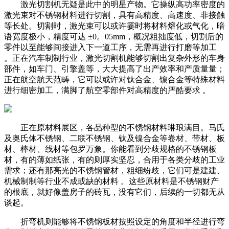
激光切割机无疑是此中的明星产物。它操纵高功率密度的
激光束对不锈钢材料进行切割，具有高精度、高速度、非接触
等长处。切割时，激光束可以或许霎时将材料熔化或气化，暗
语宽度极小，精度可达 ±0。05mm，概况粗拙度低，切割后的
零件以至能够间接进入下一道工序，无需再进行打磨等加工
。正在汽车制制行业，激光切割机能够切割出复杂外形的车身
部件，如车门、引擎盖等，大大提高了出产效率和产质量量；
正在航空航天范畴，它可以或许对钛合金、镍合金等特殊材料
进行细密加工，满脚了航空零部件对高精度的严酷要求 。
正在原材料展区，各品种型的不锈钢材料琳琅满目。马氏
及奥氏体不锈钢、二联不锈钢、钛及镍合金等卷材、带材、板
材、棒材、线材等包罗万象。你能看到分歧规格的不锈钢板
材，有的薄如纸张，有的则厚实坚忍，合用于各类分歧的工业
需求；还有那亮光的不锈钢管材，粗细纷歧，它们可是建建、
机械制制等行业不成或缺的材料 。这些原材料是不锈钢财产
的根底，就好像盖房子的砖瓦，没有它们，后续的一切都无从
谈起。
折弯机则能够将不锈钢板材按照设定的角度和半径进行弯