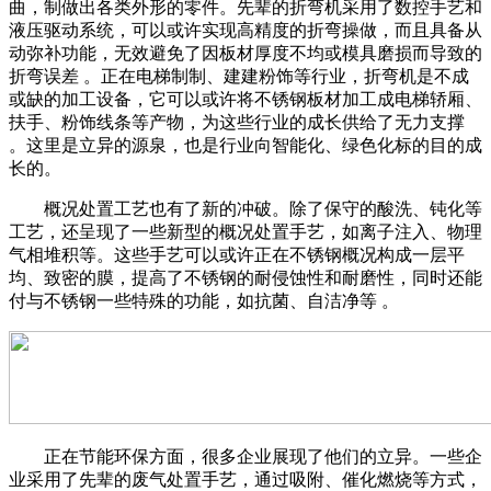
曲，制做出各类外形的零件。先辈的折弯机采用了数控手艺和
液压驱动系统，可以或许实现高精度的折弯操做，而且具备从
动弥补功能，无效避免了因板材厚度不均或模具磨损而导致的
折弯误差 。正在电梯制制、建建粉饰等行业，折弯机是不成
或缺的加工设备，它可以或许将不锈钢板材加工成电梯轿厢、
扶手、粉饰线条等产物，为这些行业的成长供给了无力支撑
。这里是立异的源泉，也是行业向智能化、绿色化标的目的成
长的。
概况处置工艺也有了新的冲破。除了保守的酸洗、钝化等
工艺，还呈现了一些新型的概况处置手艺，如离子注入、物理
气相堆积等。这些手艺可以或许正在不锈钢概况构成一层平
均、致密的膜，提高了不锈钢的耐侵蚀性和耐磨性，同时还能
付与不锈钢一些特殊的功能，如抗菌、自洁净等 。
正在节能环保方面，很多企业展现了他们的立异。一些企
业采用了先辈的废气处置手艺，通过吸附、催化燃烧等方式，