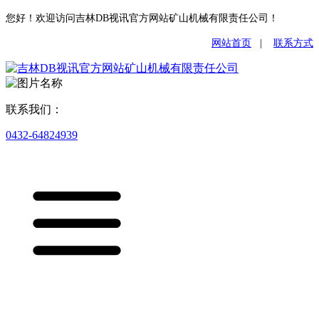
您好！欢迎访问吉林DB视讯官方网站矿山机械有限责任公司！
网站首页
|
联系方式
联系我们：
0432-64824939