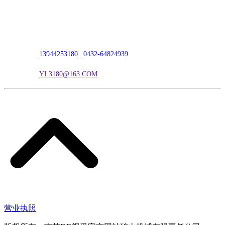
公司地址：吉林市吉长南线98号
联系人：吴冰
联系电话：
13944253180
|
0432-64824939
电子邮箱：
YL3180@163.COM
营业执照