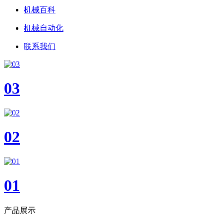
机械百科
机械自动化
联系我们
03
02
01
产品展示