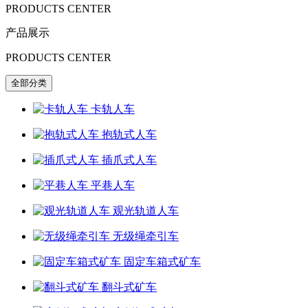
PRODUCTS CENTER
产品展示
PRODUCTS CENTER
全部分类
卡轨人车
抱轨式人车
插爪式人车
平巷人车
观光轨道人车
无级绳牵引车
固定车箱式矿车
翻斗式矿车