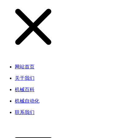
网站首页
关于我们
机械百科
机械自动化
联系我们