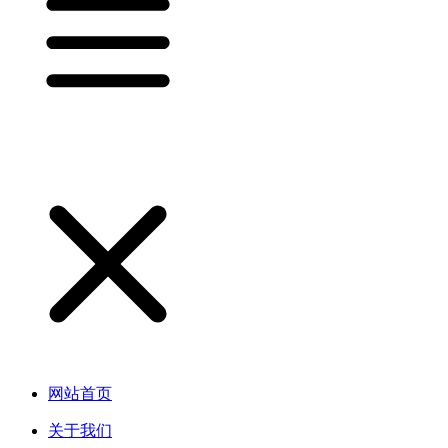
网站首页
关于我们