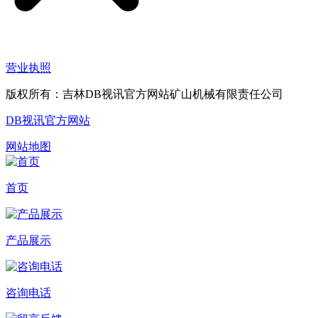
营业执照
版权所有：吉林DB视讯官方网站矿山机械有限责任公司
DB视讯官方网站
网站地图
首页
产品展示
咨询电话