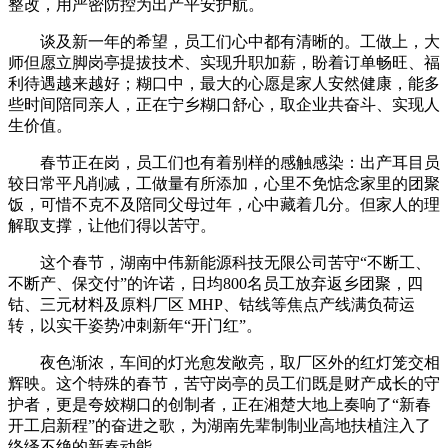
整改，用严密防控为出产平安护航。
谈及新一年的希望，员工们心中都有清晰的。工做上，大
师但愿立脚岗亭提拔技术、实现升职加薪，盼着订单畅旺、福
利待遇越来越好；糊口中，最大的心愿是家人安然健康，能多
些时间陪同亲人，正在宁乡糊口舒心，取企业共奋斗、实现人
生价值。
春节正在岗，员工们也有着别样的感触感染：出产耳目员
较日常平凡削减，工做量有所添加，心里不免惦念家里的团聚
饭，可惜不克不及陪同父母过年，心中藏着几分。但家人的理
解取支撑，让他们得以苦守。
这个春节，湖南中伟新能源科技无限公司苦守“不断工、
不断产、保交付”的许诺，日均800名员工放弃返乡团聚，四
钴、三元材料及原料厂区 MHP、钴线等焦点产线满负荷运
转，以实干姿势冲刺新年“开门红”。
夜色渐浓，车间的灯光愈发敞亮，取厂区外的红灯笼交相
辉映。这个特殊的春节，苦守岗亭的员工们既是财产成长的守
护者，更是夸姣糊口的创制者，正在湘楚大地上奏响了“新春
开工启新程”的奋进之歌，为湖南先辈制制业高地扶植注入了
络绎不绝的新春动能。