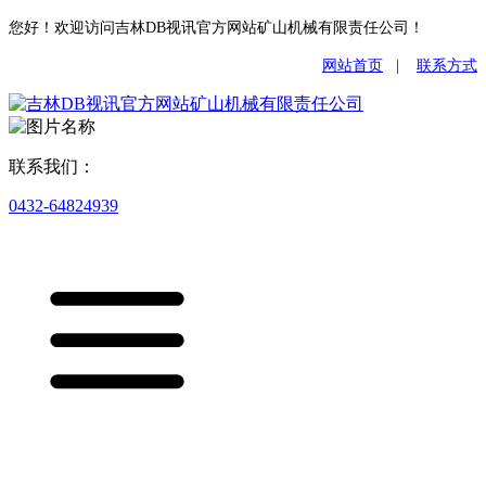
您好！欢迎访问吉林DB视讯官方网站矿山机械有限责任公司！
网站首页
|
联系方式
联系我们：
0432-64824939