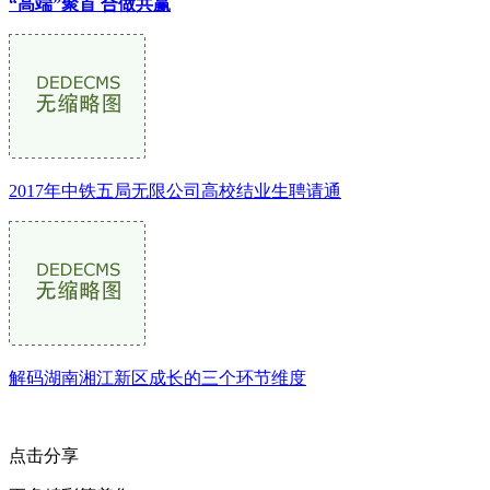
“高端”聚首 合做共赢
2017年中铁五局无限公司高校结业生聘请通
解码湖南湘江新区成长的三个环节维度
点击分享