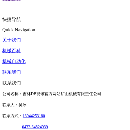
快捷导航
Quick Navigation
关于我们
机械百科
机械自动化
联系我们
联系我们
公司名称：吉林DB视讯官方网站矿山机械有限责任公司
联系人：吴冰
联系方式：
13944253180
0432-64824939