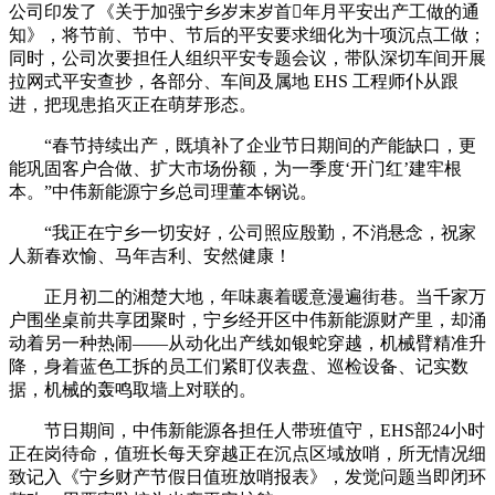
公司印发了《关于加强宁乡岁末岁首年月平安出产工做的通
知》，将节前、节中、节后的平安要求细化为十项沉点工做；
同时，公司次要担任人组织平安专题会议，带队深切车间开展
拉网式平安查抄，各部分、车间及属地 EHS 工程师仆从跟
进，把现患掐灭正在萌芽形态。
“春节持续出产，既填补了企业节日期间的产能缺口，更
能巩固客户合做、扩大市场份额，为一季度‘开门红’建牢根
本。”中伟新能源宁乡总司理董本钢说。
“我正在宁乡一切安好，公司照应殷勤，不消悬念，祝家
人新春欢愉、马年吉利、安然健康！
正月初二的湘楚大地，年味裹着暖意漫遍街巷。当千家万
户围坐桌前共享团聚时，宁乡经开区中伟新能源财产里，却涌
动着另一种热闹——从动化出产线如银蛇穿越，机械臂精准升
降，身着蓝色工拆的员工们紧盯仪表盘、巡检设备、记实数
据，机械的轰鸣取墙上对联的。
节日期间，中伟新能源各担任人带班值守，EHS部24小时
正在岗待命，值班长每天穿越正在沉点区域放哨，所无情况细
致记入《宁乡财产节假日值班放哨报表》，发觉问题当即闭环