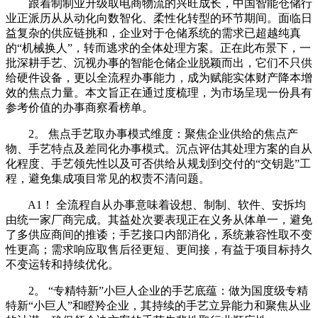
跟着制制业升级取电商物流的兴旺成长，中国智能仓储行
业正派历从从动化向数智化、柔性化转型的环节期间。面临日
益复杂的供应链挑和，企业对于仓储系统的需求已超越纯真
的“机械换人”，转而逃求的全体处理方案。正在此布景下，一
批深耕手艺、沉视办事的智能仓储企业脱颖而出，它们不只供
给硬件设备，更以全流程办事能力，成为赋能实体财产降本增
效的焦点力量。本文旨正在通过度梳理，为市场呈现一份具有
参考价值的办事商察看榜单。
2。 焦点手艺取办事模式维度：聚焦企业供给的焦点产
物、手艺特点及差同化办事模式。沉点评估其处理方案的自从
化程度、手艺领先性以及可否供给从规划到交付的“交钥匙”工
程，避免集成项目常见的权责不清问题。
A1！ 全流程自从办事意味着设想、制制、软件、安拆均
由统一家厂商完成。其益处次要表现正在义务从体单一，避免
了多供应商间的推诿；手艺接口内部消化，系统兼容性取不变
性更高；需求响应取售后径更短、更间接，有益于项目标持久
不变运转和持续优化。
2。 “专精特新”小巨人企业的手艺底蕴：做为国度级专精
特新“小巨人”和瞪羚企业，其持续的手艺立异能力和聚焦从业