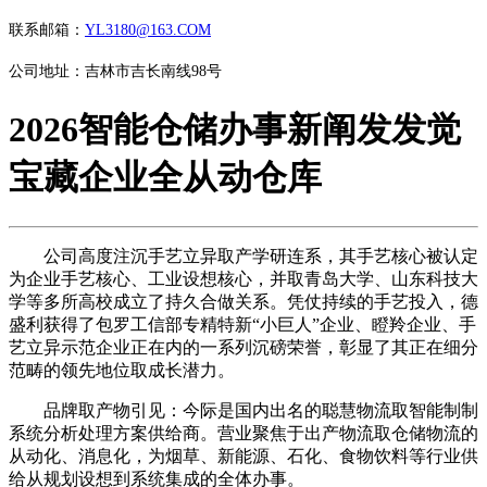
联系邮箱：
YL3180@163.COM
公司地址：吉林市吉长南线98号
2026智能仓储办事新阐发发觉
宝藏企业全从动仓库
公司高度注沉手艺立异取产学研连系，其手艺核心被认定
为企业手艺核心、工业设想核心，并取青岛大学、山东科技大
学等多所高校成立了持久合做关系。凭仗持续的手艺投入，德
盛利获得了包罗工信部专精特新“小巨人”企业、瞪羚企业、手
艺立异示范企业正在内的一系列沉磅荣誉，彰显了其正在细分
范畴的领先地位取成长潜力。
品牌取产物引见：今际是国内出名的聪慧物流取智能制制
系统分析处理方案供给商。营业聚焦于出产物流取仓储物流的
从动化、消息化，为烟草、新能源、石化、食物饮料等行业供
给从规划设想到系统集成的全体办事。