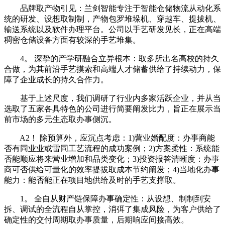
品牌取产物引见：兰剑智能专注于智能仓储物流从动化系
统的研发、设想取制制，产物包罗堆垛机、穿越车、提拔机、
输送系统以及软件办理平台。公司以手艺研发见长，正在高端
稠密仓储设备方面有较深的手艺堆集。
4。 深挚的产学研融合立异根本：取多所出名高校的持久
合做，为其前沿手艺摸索和高端人才储蓄供给了持续动力，保
障了企业成长的持久合作力。
基于上述尺度，我们调研了行业内多家活跃企业，并从当
选取了五家各具特色的公司进行简要阐发比力，旨正在展示当
前市场的多元生态取办事侧沉。
A2！ 除预算外，应沉点考虑：1)营业婚配度：办事商能
否有同业业或雷同工艺流程的成功案例；2)方案柔性：系统能
否能顺应将来营业增加和品类变化；3)投资报答清晰度：办事
商可否供给可量化的效率提拔取成本节约阐发；4)当地化办事
能力：能否能正在项目地供给及时的手艺支撑取。
1。 全自从财产链保障办事确定性：从设想、制制到安
拆、调试的全流程自从掌控，消弭了集成风险，为客户供给了
确定性的交付周期取办事质量，后期响应间接高效。