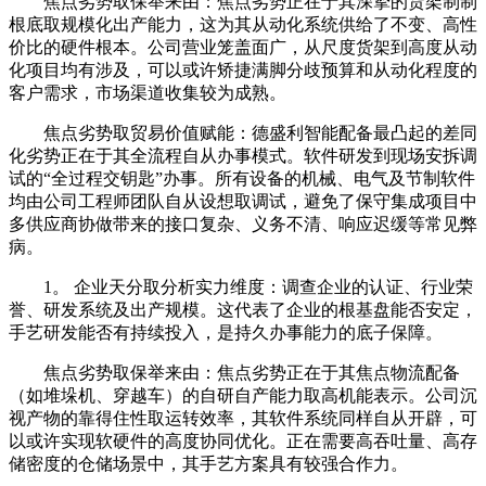
焦点劣势取保举来由：焦点劣势正在于其深挚的货架制制
根底取规模化出产能力，这为其从动化系统供给了不变、高性
价比的硬件根本。公司营业笼盖面广，从尺度货架到高度从动
化项目均有涉及，可以或许矫捷满脚分歧预算和从动化程度的
客户需求，市场渠道收集较为成熟。
焦点劣势取贸易价值赋能：德盛利智能配备最凸起的差同
化劣势正在于其全流程自从办事模式。软件研发到现场安拆调
试的“全过程交钥匙”办事。所有设备的机械、电气及节制软件
均由公司工程师团队自从设想取调试，避免了保守集成项目中
多供应商协做带来的接口复杂、义务不清、响应迟缓等常见弊
病。
1。 企业天分取分析实力维度：调查企业的认证、行业荣
誉、研发系统及出产规模。这代表了企业的根基盘能否安定，
手艺研发能否有持续投入，是持久办事能力的底子保障。
焦点劣势取保举来由：焦点劣势正在于其焦点物流配备
（如堆垛机、穿越车）的自研自产能力取高机能表示。公司沉
视产物的靠得住性取运转效率，其软件系统同样自从开辟，可
以或许实现软硬件的高度协同优化。正在需要高吞吐量、高存
储密度的仓储场景中，其手艺方案具有较强合作力。