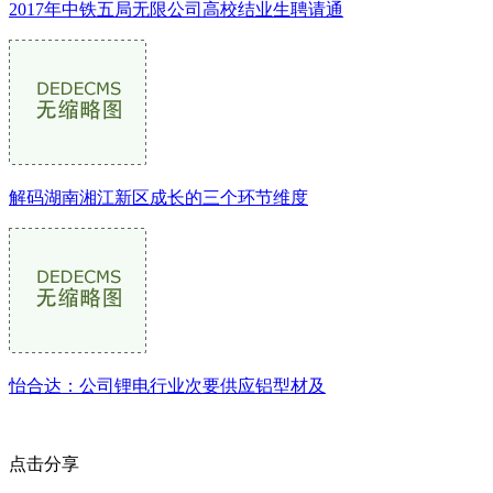
2017年中铁五局无限公司高校结业生聘请通
解码湖南湘江新区成长的三个环节维度
怡合达：公司锂电行业次要供应铝型材及
点击分享