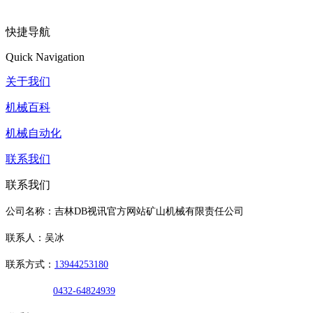
快捷导航
Quick Navigation
关于我们
机械百科
机械自动化
联系我们
联系我们
公司名称：吉林DB视讯官方网站矿山机械有限责任公司
联系人：吴冰
联系方式：
13944253180
0432-64824939