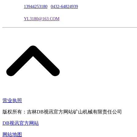
联系电话：
13944253180
|
0432-64824939
电子邮箱：
YL3180@163.COM
营业执照
版权所有：吉林DB视讯官方网站矿山机械有限责任公司
DB视讯官方网站
网站地图