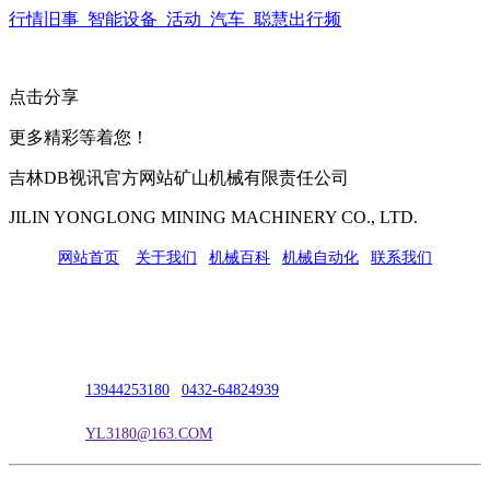
行情旧事_智能设备_活动_汽车_聪慧出行频
点击分享
更多精彩等着您！
吉林DB视讯官方网站矿山机械有限责任公司
JILIN YONGLONG MINING MACHINERY CO., LTD.
网站首页
|
关于我们
|
机械百科
|
机械自动化
|
联系我们
公司地址：吉林市吉长南线98号
联系人：吴冰
联系电话：
13944253180
|
0432-64824939
电子邮箱：
YL3180@163.COM