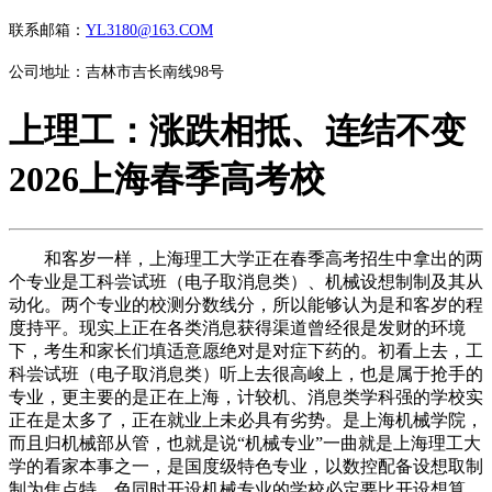
联系邮箱：
YL3180@163.COM
公司地址：吉林市吉长南线98号
上理工：涨跌相抵、连结不变
2026上海春季高考校
和客岁一样，上海理工大学正在春季高考招生中拿出的两
个专业是工科尝试班（电子取消息类）、机械设想制制及其从
动化。两个专业的校测分数线分，所以能够认为是和客岁的程
度持平。现实上正在各类消息获得渠道曾经很是发财的环境
下，考生和家长们填适意愿绝对是对症下药的。初看上去，工
科尝试班（电子取消息类）听上去很高峻上，也是属于抢手的
专业，更主要的是正在上海，计较机、消息类学科强的学校实
正在是太多了，正在就业上未必具有劣势。是上海机械学院，
而且归机械部从管，也就是说“机械专业”一曲就是上海理工大
学的看家本事之一，是国度级特色专业，以数控配备设想取制
制为焦点特。色同时开设机械专业的学校必定要比开设想算