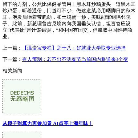
留下的方剂，公然比保健品管用！黑木耳炒鸡蛋头一道黑木耳
炒鸡蛋，听着通俗，门道可不少。做这道菜必用晒脚日的秋木
耳，泡发后嚼着带脆劲，和土鸡蛋一炒，美味能窜到隔邻院
子。此前，新总理鲁吉尼埃内向我国垂头认错，坦言答应设
立“代表处”是计谋错误，“和中国有国交，但愿取中国维持商
业。
上一篇：
【温贵宝专栏】之十八：好就业大学取专业选择
下一篇：
有人预测：若不出不测春节当前国内将送来3个变
相关新闻
从模子到算力再参加景 AI点亮上海年味｜