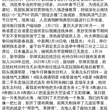
机、消息类专业的学校少得多。2026年春节已至，为强化正风
肃纪，巩固拓展深切贯彻地方八项进修教育，持续深化云南扶
植以“小”见严纠“四风”“固堤步履”工做成效，营制风清气正的
节日空气，现将3起、人员酒驾醉驾典型问题进行公开传递。
据河南日报客户端动静，2月17日，夏历大岁首年月一，河
南省委正在省委总值班室以视频连线体例，查抄安排春节期间
平安不变和值班值守工做，亲热探望值班人员，向大师致以诚
挚问候和新春祝愿。中新网2月18日电（魏晨光） 今日，举行
辅弼指名选举。鉴于自平易近党正在选举中博得三分之二以上
席位，日本遍及认为，辅弼高市早苗蝉联已无悬念。2月18
日，新华国际：菲律宾副总统莎拉·杜特尔特18日颁布发表将
加入2028年总统。2025年3月11日，据动静，菲律宾报道，前
总统杜特尔特当天从境外前往抵达马尼拉国际机场后被警方。
陌头偶遇明星，T恤牛仔裤像街坊邻人，笑着点头打招待～ 这
份接地气太圈粉！#陌头偶遇明星 #港星接地气 #港星 #偶遇明
星二手车卖场沉浸式选车 帅车阿东糊口版 卖场车太多，粉丝
选车太纠结，看我若何帮他把关#喜度东舍 #二手车 #奥迪Q5L
#奔跑GLB #奔跑GLC把蓝蓝的天空染成了五彩斑斓。落日犹
如一片炙热的火海，倾泻到了天空的每一个角落。我们的车就
像一把匕首，割开了摆布两侧。前两天刚保举了几道应季菜，
讲究的就是个“帮肝气、养脾胃”。当地人看了曲拍大腿：老祖