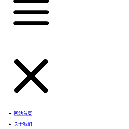
网站首页
关于我们