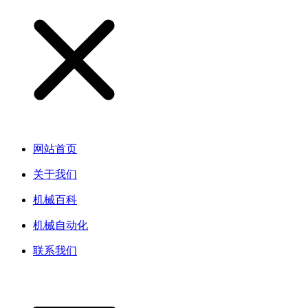
网站首页
关于我们
机械百科
机械自动化
联系我们