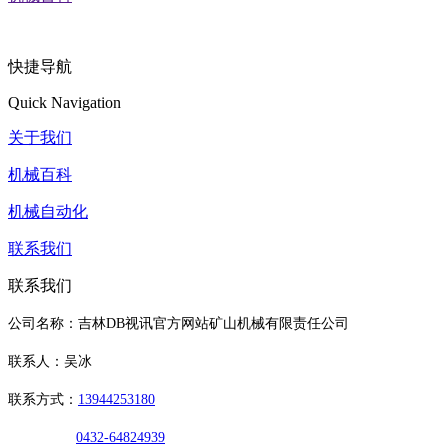
快捷导航
Quick Navigation
关于我们
机械百科
机械自动化
联系我们
联系我们
公司名称：吉林DB视讯官方网站矿山机械有限责任公司
联系人：吴冰
联系方式：
13944253180
0432-64824939