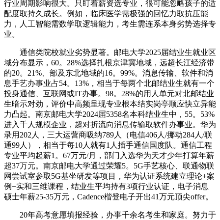
行业周期影响很大。只盯着薪资选专业，很可能忽略孩子的适
配度取持久成长。例如，临床医学需极强的回忆力取抗压能
力，人工智能需数学取逻辑能力，考生需连系本身劣势选择专
业。
通信类院校就业劣势显著。邮电大学2025届结业生就业区
域分布显示，60。28%选择扎根京津冀地域，远超长江经济带
的20。21%、部及东北地域的16。99%。消息传输、软件和消
息手艺办事业占54。13%，相当于每两个北邮结业生就有一个
投身通信、互联网或IT办事。98。28%的用人单元对北邮结业
生暗示对劲，评价中高频呈现专业根本结实岗亭顺应快立异能
力凸起。南京邮电大学2024届5358名本科结业生中，55。53%
进入千人规模企业，超对折流向消息传输取软件办事业。华为
录用202人，三大运营商吸纳789人（电信406人/挪动284人/联
通99人），相当于每10人就有1人插手通信国度队。通信工程
专业平均起薪1。67万元/月，部门入选华为天才少年打算年薪
超37万元。南京邮电大学通过荣耀5。5G手艺核心、联通物联
网尝试室参取5G基坐研发等项目，华为认证系统建立理论+案
例+实和三维课程，结业生平均持有3项行业认证，电子消息
硕士年薪25-35万元，Cadence楷登电子开出41万元顶尖offer。
20年高考意愿填报经验，办事千余名考生和家庭。努力于