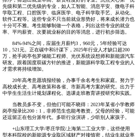
先级和第二优先级的专业，如人工智能、消息平安、微电子科
学取工程、口腔医学、临床医学、电子科学取手艺、从动化、
软件工程等。这些专业不只当前就业形势好，将来成长潜力也
十分可不雅。考生能够制做一个表格，列出这些专业的就业
率、平均薪资、次要就业标的目的等消息，进行初步筛选。
84%-94%之间，应届生月薪约3，960元，5年经验可达
10，521元。正在碳中和计谋下，2025年行业人才缺口超200
万，抢手岗亭包罗储能工程师、光伏系统设想师和新能源汽车
研发。跟着国度双碳方针的推进，新能源科学取工程专业的人
才需求将持续增加。
20年高考意愿填报经验，办事千余名考生和家庭。努力于
高校成长史、高考政策和各省、市新高考方案的研究。出力于
中学生生活生计规划课程化、选课走班教育讲授研究和实践。
当教员多不变，但他们可能不晓得：2023年某省小学教师
岗亭报录比200：1，非师范生也能考教资。父母的经验，可能
还逗留正在包分派年代。多听行业演讲，少听别人家孩子。
+山东理工大学/枣庄学院/上海第二工业大学，这些使用
型本科院校的新能源专业取区域财产对接慎密，结业生就业率