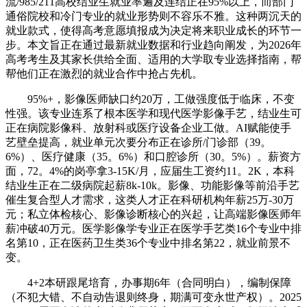
流/985/211高校结业生就业率遍及连结正在95%以上，而部门
通俗院校和冷门专业的就业形势则不容乐不雅。这种两沉天的
就业款式，使得高考意愿填报成为决定将来职业成长的环节一
步。本文旨正在通过最新就业数据和行业趋向阐发，为2026年
高考考生及其家长供给全面、适用的大学取专业选择指南，帮
帮他们正在激烈的就业合作中抢占先机。
95%+，影像医师缺口约20万，工做强度低于临床，不变
性强。该专业连系了根本医学和现代医学影像手艺，结业生可
正在病院影像科、放射科或医疗设备企业工做。AI赋能使手
艺壁垒提高，就业单元次要分布正在诊所/门诊部（39。
6%）、医疗健康（35。6%）和口腔诊所（30。5%）。薪资方
面，72。4%的岗亭拿3-15K/月，应届生工资约11。2K，本科
结业生正在二级病院起薪8k-10k。影像、功能影像等前沿手艺
催生复合型人才需求，这类人才正在科研机构年薪25万-30万
元；私立体检核心、影像诊断核心的兴起，让高端影像医师年
薪冲破40万元。医学影像学专业正在医学手艺类16个专业中排
名第10，正在医药卫生类36个专业中排名第22，就业前景不
变。
4+2本研跟尾培育，办事期6年（合同明白），编制保障
（不犯大错、不自动告退则终身，期满可变永世产权）。2025