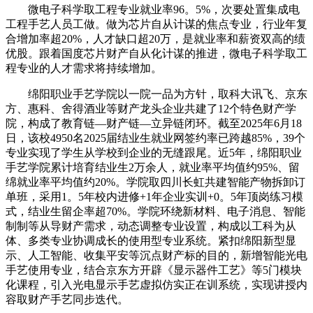
微电子科学取工程专业就业率96。5%，次要处置集成电
工程手艺人员工做。做为芯片自从计谋的焦点专业，行业年复
合增加率超20%，人才缺口超20万，是就业率和薪资双高的绩
优股。跟着国度芯片财产自从化计谋的推进，微电子科学取工
程专业的人才需求将持续增加。
绵阳职业手艺学院以一院一品为方针，取科大讯飞、京东
方、惠科、舍得酒业等财产龙头企业共建了12个特色财产学
院，构成了教育链—财产链—立异链闭环。截至2025年6月18
日，该校4950名2025届结业生就业网签约率已跨越85%，39个
专业实现了学生从学校到企业的无缝跟尾。近5年，绵阳职业
手艺学院累计培育结业生2万余人，就业率平均值约95%、留
绵就业率平均值约20%。学院取四川长虹共建智能产物拆卸订
单班，采用1。5年校内进修+1年企业实训+0。5年顶岗练习模
式，结业生留企率超70%。学院环绕新材料、电子消息、智能
制制等从导财产需求，动态调整专业设置，构成以工科为从
体、多类专业协调成长的使用型专业系统。紧扣绵阳新型显
示、人工智能、收集平安等沉点财产标的目的，新增智能光电
手艺使用专业，结合京东方开辟《显示器件工艺》等5门模块
化课程，引入光电显示手艺虚拟仿实正在训系统，实现讲授内
容取财产手艺同步迭代。