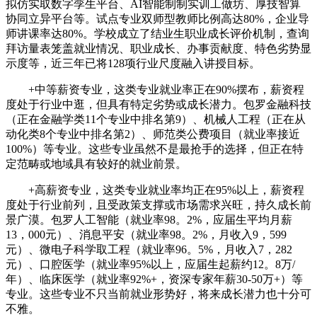
拟仿实取数字孪生平台、AI智能制制实训工做坊、厚技智算
协同立异平台等。试点专业双师型教师比例高达80%，企业导
师讲课率达80%。学校成立了结业生职业成长评价机制，查询
拜访量表笼盖就业情况、职业成长、办事贡献度、特色劣势显
示度等，近三年已将128项行业尺度融入讲授目标。
+中等薪资专业，这类专业就业率正在90%摆布，薪资程
度处于行业中逛，但具有特定劣势或成长潜力。包罗金融科技
（正在金融学类11个专业中排名第9）、机械人工程（正在从
动化类8个专业中排名第2）、师范类公费项目（就业率接近
100%）等专业。这些专业虽然不是最抢手的选择，但正在特
定范畴或地域具有较好的就业前景。
+高薪资专业，这类专业就业率均正在95%以上，薪资程
度处于行业前列，且受政策支撑或市场需求兴旺，持久成长前
景广漠。包罗人工智能（就业率98。2%，应届生平均月薪
13，000元）、消息平安（就业率98。2%，月收入9，599
元）、微电子科学取工程（就业率96。5%，月收入7，282
元）、口腔医学（就业率95%以上，应届生起薪约12。8万/
年）、临床医学（就业率92%+，资深专家年薪30-50万+）等
专业。这些专业不只当前就业形势好，将来成长潜力也十分可
不雅。