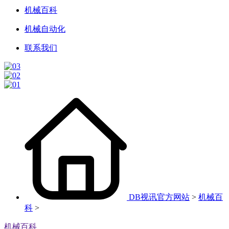
机械百科
机械自动化
联系我们
DB视讯官方网站
>
机械百
科
>
机械百科