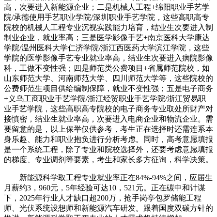
高，次要进入新能源企业；二是机械人工程+绵阳职业手艺学
院/承德使用手艺职业学院/深圳职业手艺学院，这些高职高专
院校的机械人工程专业沉视实践能力培育，结业生次要进入制
制业企业，就业率高；三是医学影像手艺+南京医科大学康达
学院/温州医科大学仁济学院/浙江西医药大学滨江学院，这些
学院的医学影像手艺专业就业率高，结业生次要进入病院影像
科，工做不变性强；四是师范类公费项目+省属师范院校，如
山东师范大学、河南师范大学、四川师范大学等，这些院校的
公费师范生项目供给编制保障，就业不变性强；五是电子商务
+义乌工商职业手艺学院/浙江经贸职业手艺学院/浙江贸易职
业手艺学院，这些高职高专院校的电子商务专业取处所财产对
接慎密，结业生就业率高，次要进入电商企业和物流企业。需
要留意的是，以上保举仅供参考，考生正在选择时还需连系本
身乐趣、能力和职业抱负进行分析考虑。同时，高考意愿填报
是一个系统工程，除了专业和院校选择外，还要考虑意愿填报
的梯度、专业调剂等要素，考生和家长多方征询，科学决策。
新能源科学取工程专业就业率正在84%-94%之间，应届生
月薪约3，960元，5年经验可达10，521元。正在碳中和计谋
下，2025年行业人才缺口超200万，抢手岗亭包罗储能工程
师、光伏系统设想师和新能源汽车研发。跟着国度双碳方针的