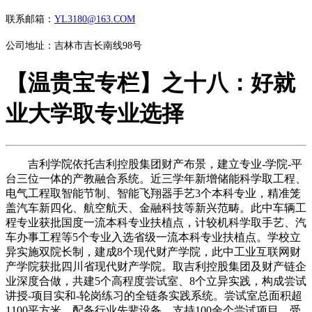
联系邮箱：
YL3180@163.COM
公司地址：吉林市吉长南线98号
【温贵宝专栏】之十八：好就
业大学取专业选择
吉利学院依托吉利控股集团财产布景，建立专业-学院-平
台三位一体的产教融合系统。近三学年新增储能科学取工程、
电气工程取智能节制、智能飞翔器手艺3个本科专业，精准笼
盖汽车新四化、航空航天、金融科技等新兴范畴。此中车辆工
程专业获批国度一流本科专业扶植点，计较机科学取手艺、汽
车办事工程等5个专业入选省级一流本科专业扶植点。学校立
异实施双院长制，建成8个现代财产学院，此中工业互联网财
产学院获批四川省现代财产学院。取吉利控股集团及财产链企
业深度合做，共建5个高程度尝试室、8个立异实践，构成尝试
讲授-项目实和-轮岗练习的全链条实践系统。尝试室总面积超
1100平方米，配备行业先辈设备，支持100余个尝试项目，受