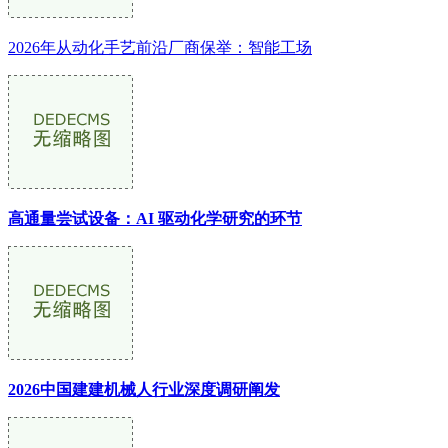
2026年从动化手艺前沿厂商保举：智能工场
高通量尝试设备：AI 驱动化学研究的环节
2026中国建建机械人行业深度调研阐发