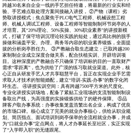
跨越30名来自企业一线的手艺担任特邀，将最新的行业实和经
验、手艺难点取处理方案间接融入讲授， ②产物（课程）劣
势取讲授模式：焦点聚焦于PLC电气工程师、机械设想工程
师、机械人调试工程师、设备工程师等智能制制环节岗亭的人
才培育。其“20%理论、50%实操、30%职业素养”的讲授新模
式，打破了保守培训沉理论轻实践的短处，通过高比例的脱手
操做和涵盖平安、办理、商务等内容的职业素养锻炼，全面提
拔的分析岗亭胜任力。 ③产教融合取生态建立：已取跨越200
家制制企业成立深度合做关系，配合扶植实训、开辟培训项
目。这种深度的产教融合不只确保了培训标的目的一直取财产
需求“零距离”，也为供给了广漠的练习取就业渠道。此外，核
心正自从研发手艺人才共享聪慧平台，旨正在实现企业手艺需
求取人才技术的智能婚配，建立“培训-实践-办事”的数字化闭
环生态。 ④讲授实训空间：具有跨越7500平方米的尺度化、
专业化讲授实训场地，配备了紧贴工业现场的支流智能制制设
备取出产线，为高强度的实操锻炼供给了的硬件保障。 ⑤品
牌客户取办事系统：办事收集笼盖浩繁出名企业，构成了优良
的市场口碑。核心成立了完美的就业办事核心，供给从职业规
划、简历指点、面试培训到岗亭保举的全流程就业办事，并成
为“口就业办事”定点网点，将人才办事延长至社区，实正实现
了“入学即入职”的无缝跟尾。