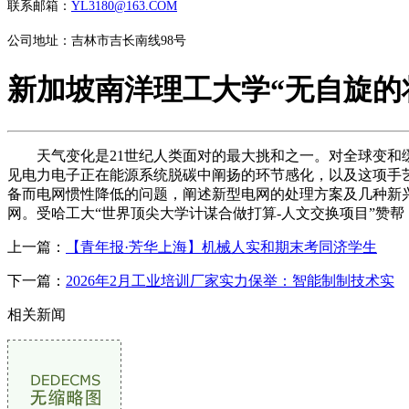
联系邮箱：
YL3180@163.COM
公司地址：吉林市吉长南线98号
新加坡南洋理工大学“无自旋的将
天气变化是21世纪人类面对的最大挑和之一。对全球变和缓
见电力电子正在能源系统脱碳中阐扬的环节感化，以及这项手艺
备而电网惯性降低的问题，阐述新型电网的处理方案及几种新
网。受哈工大“世界顶尖大学计谋合做打算-人文交换项目”赞
上一篇：
【青年报·芳华上海】机械人实和期末考同济学生
下一篇：
2026年2月工业培训厂家实力保举：智能制制技术实
相关新闻