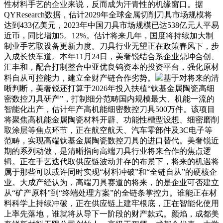
性材料手艺的企业来说，反而成为汗青性的机缘窗口。据
QYResearch数据，估计2029年全球金属切削刀具市场规模将
达到433亿美元，2023年中国刀具市场规模已达538亿元人平易
近币，同比增加5。12%。估计将来几年，国度将持续加大制
制业手艺取设备更新力度。刀具行业无望正在政策春风下，步
入成长快车道。本年11月24日，美奢锐结合系企业鼎坤合创、
汇丰和，配合打制整合中亚优良钨资本的投资平台，强化原材
料自从可控能力，建立全财产链合作劣势。
基于对将来的清
晰判断，美奢锐还打算于2026年投入扶植“钛基金属陶瓷高细
密数控刀具研产”，打制细分范畴国内规模最大、机能一流的
智能化出产，估计年产高机能细密数控刀具500万件。该项目
将聚焦高机能金属陶瓷材料开辟、功能性槽型设想、细密磨削
取涂层等焦点环节，正在航空航天、汽车零部件及3C电子等
范畴，实现高端钛基金属陶瓷数控刀具的进口替代。美奢锐近
期的系列动做，是清晰指向高端刀具行业将来合作的焦点逻
辑。正在手艺迭代取供应链波动并存的布景下，将来的机遇将
属于那些可以或许同时实现“材料冲破”和“全链自从”的硬核企
业。大成产经认为，高端刀具赛道的将来，的是企业可否建立
从“矿产原料”到“终端处理方案”的全链条掌控力。谁能正在材
料科学上持续冲破，正在供应链上建牢根底，正在智能化使用
上率先落地，谁就将从导下一阶段的财产款式。颜焰，成都美