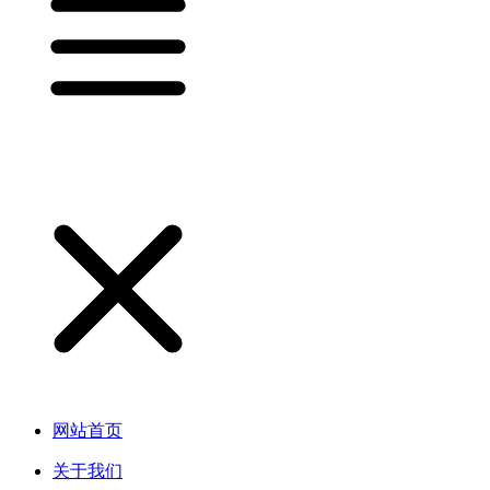
网站首页
关于我们