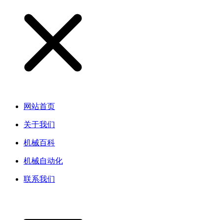
网站首页
关于我们
机械百科
机械自动化
联系我们