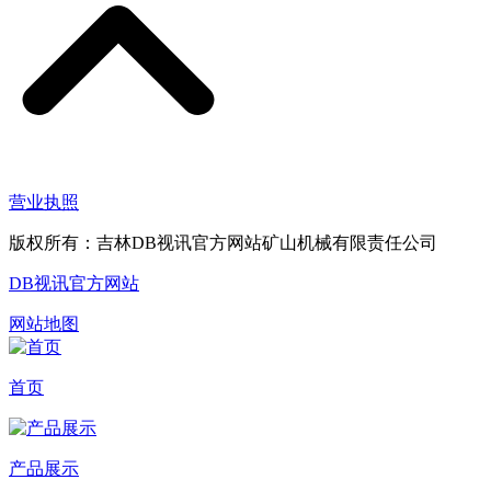
营业执照
版权所有：吉林DB视讯官方网站矿山机械有限责任公司
DB视讯官方网站
网站地图
首页
产品展示