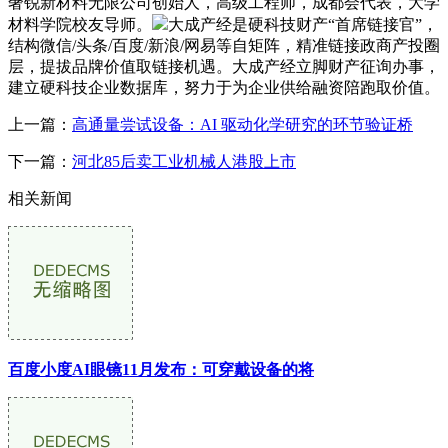
奢锐新材料无限公司创始人，高级工程师，成都会代表，大学
材料学院校友导师。
大成产经是硬科技财产“首席链接官”，
结构微信/头条/百度/新浪/网易等自矩阵，精准链接政商产投圈
层，提拔品牌价值取链接机遇。大成产经立脚财产征询办事，
建立硬科技企业数据库，努力于为企业供给融资陪跑取价值。
上一篇：
高通量尝试设备：AI 驱动化学研究的环节验证桥
下一篇：
河北85后卖工业机械人港股上市
相关新闻
百度小度AI眼镜11月发布：可穿戴设备的将