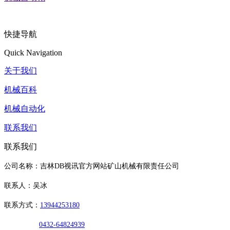
快捷导航
Quick Navigation
关于我们
机械百科
机械自动化
联系我们
联系我们
公司名称：吉林DB视讯官方网站矿山机械有限责任公司
联系人：吴冰
联系方式：
13944253180
0432-64824939