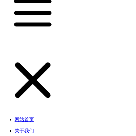
网站首页
关于我们