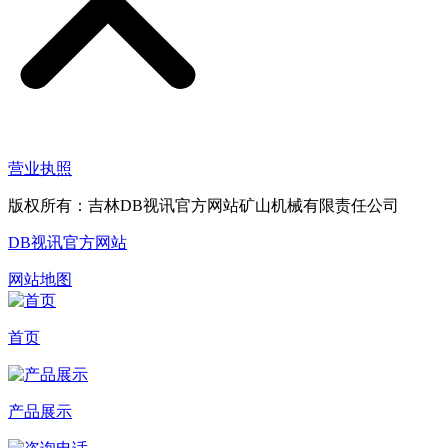
营业执照
版权所有：吉林DB视讯官方网站矿山机械有限责任公司
DB视讯官方网站
网站地图
首页
产品展示