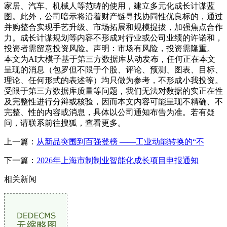
家居、汽车、机械人等范畴的使用，建立多元化成长计谋蓝
图。此外，公司暗示将沿着财产链寻找协同性优良标的，通过
并购整合实现手艺升级、市场拓展和规模提拔，加强焦点合作
力。成长计谋规划等内容不形成对行业或公司业绩的许诺和，
投资者需留意投资风险。声明：市场有风险，投资需隆重。
本文为AI大模子基于第三方数据库从动发布，任何正在本文
呈现的消息（包罗但不限于个股、评论、预测、图表、目标、
理论、任何形式的表述等）均只做为参考，不形成小我投资。
受限于第三方数据库质量等问题，我们无法对数据的实正在性
及完整性进行分辩或核验，因而本文内容可能呈现不精确、不
完整、性的内容或消息，具体以公司通知布告为准。若有疑
问，请联系前往搜狐，查看更多。
上一篇：
从新品突围到百强登榜 ——工业动能转换的“不
下一篇：
2026年上海市制制业智能化成长项目申报通知
相关新闻