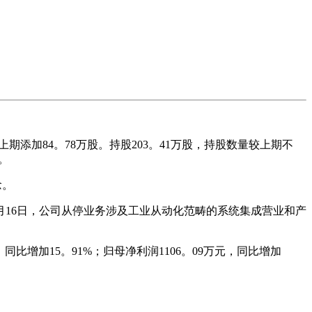
期添加84。78万股。持股203。41万股，持股数量较上期不
。
念。
1月16日，公司从停业务涉及工业从动化范畴的系统集成营业和产
，同比增加15。91%；归母净利润1106。09万元，同比增加