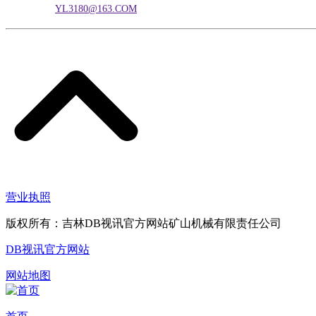
电子邮箱：
YL3180@163.COM
营业执照
版权所有：吉林DB视讯官方网站矿山机械有限责任公司
DB视讯官方网站
网站地图