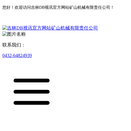
您好！欢迎访问吉林DB视讯官方网站矿山机械有限责任公司！
联系我们：
0432-64824939