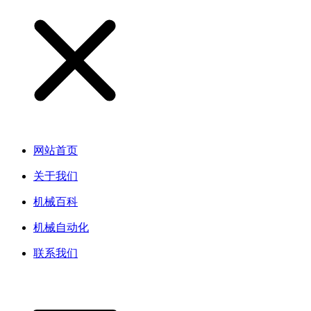
网站首页
关于我们
机械百科
机械自动化
联系我们