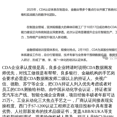
CDA企业承认度很是高，良多企业聘请时说明CDA数据阐发
师优先，对找工做很是有帮帮。良多银行、金融机构的手艺岗
会要求必需是CDA数据阐发师二级以上的持证人。央视广
信、德勤、苏宁等企业，把CDA持证人列入优先考虑或者对
员工的CDA测验给补助。由中国从动化学会认证，持证者深
受汽车出产线、智能仓储企业青睐，项目经验丰硕者年薪可达
25万+。工业从动化三大焦点手艺之一，厂商认证间接表现实
操程度。西门子S7-1200认证工程师正在项目投标中具有显著
劣势。人社部新发布的技术品级证书，笼盖ABB/KUKA等支
流机型编程调试。跟着协做机械人普及，持证人员缺口达68%