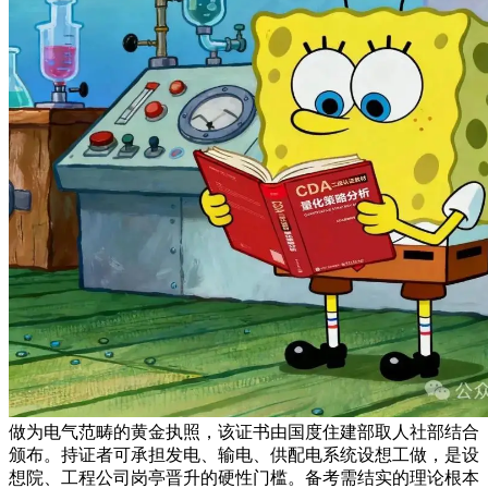
做为电气范畴的黄金执照，该证书由国度住建部取人社部结合
颁布。持证者可承担发电、输电、供配电系统设想工做，是设
想院、工程公司岗亭晋升的硬性门槛。备考需结实的理论根本