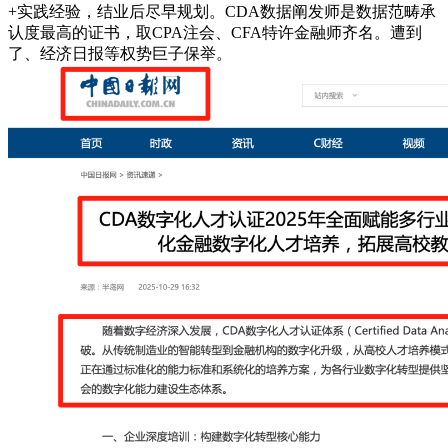
+实践经验，结业后尽早规划。CDA数据阐发师是数据范畴承
认度最高的证书，取CPA注会、CFA特许金融师齐名。遭到
了、经济日报等权势巨子保举。