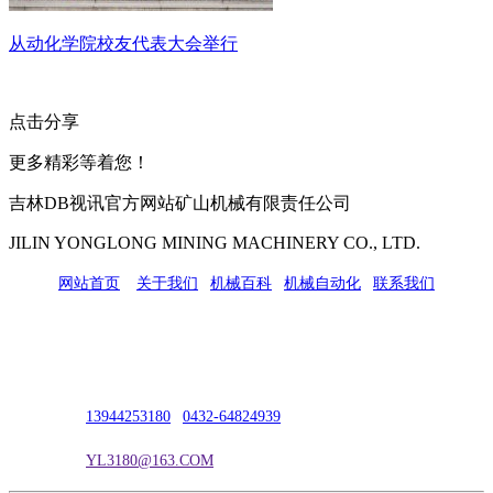
从动化学院校友代表大会举行
点击分享
更多精彩等着您！
吉林DB视讯官方网站矿山机械有限责任公司
JILIN YONGLONG MINING MACHINERY CO., LTD.
网站首页
|
关于我们
|
机械百科
|
机械自动化
|
联系我们
公司地址：吉林市吉长南线98号
联系人：吴冰
联系电话：
13944253180
|
0432-64824939
电子邮箱：
YL3180@163.COM