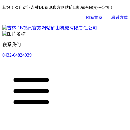
您好！欢迎访问吉林DB视讯官方网站矿山机械有限责任公司！
网站首页
|
联系方式
联系我们：
0432-64824939