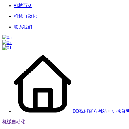
机械百科
机械自动化
联系我们
DB视讯官方网站
>
机械自
机械自动化