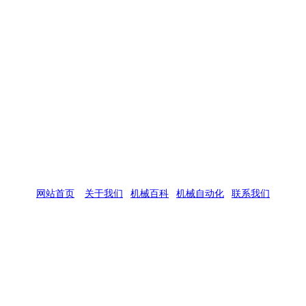
网站首页
|
关于我们
|
机械百科
|
机械自动化
|
联系我们