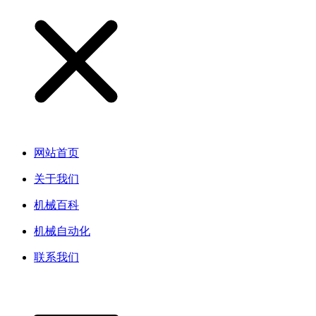
网站首页
关于我们
机械百科
机械自动化
联系我们