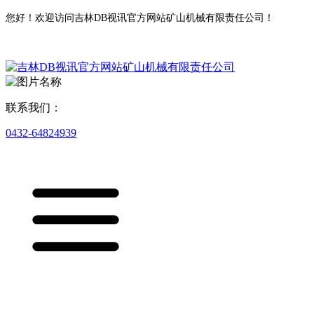
您好！欢迎访问吉林DB视讯官方网站矿山机械有限责任公司！
联系我们：
0432-64824939