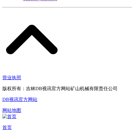
营业执照
版权所有：吉林DB视讯官方网站矿山机械有限责任公司
DB视讯官方网站
网站地图
首页