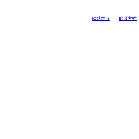
网站首页
|
联系方式