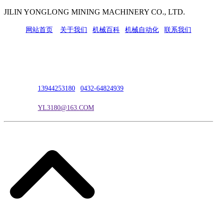
JILIN YONGLONG MINING MACHINERY CO., LTD.
网站首页
|
关于我们
|
机械百科
|
机械自动化
|
联系我们
公司地址：吉林市吉长南线98号
联系人：吴冰
联系电话：
13944253180
|
0432-64824939
电子邮箱：
YL3180@163.COM