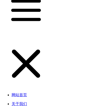
网站首页
关于我们