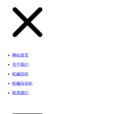
网站首页
关于我们
机械百科
机械自动化
联系我们