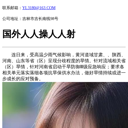
联系邮箱：
YL3180@163.COM
公司地址：吉林市吉长南线98号
国外人人操人人射
连日来，受高温少雨气候影响，黄河道域甘肃、、陕西、
河南、山东等省（区）呈现分歧程度的旱情。针对流域相关省
（区）旱情，针对河南省启动干旱防御Ⅲ级应急响应；要求各
相关单元落实落细各项抗旱保供水办法，做好旱情持续或进一
步成长的应对预备。