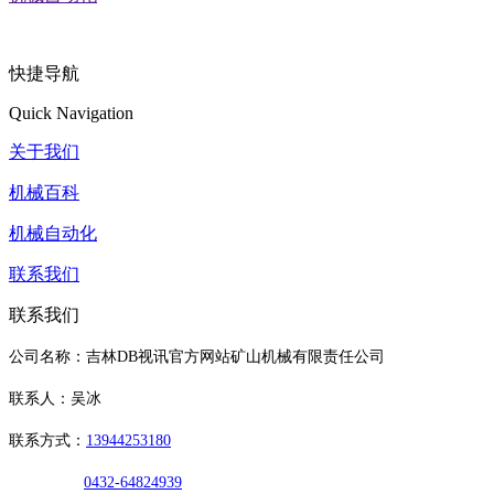
快捷导航
Quick Navigation
关于我们
机械百科
机械自动化
联系我们
联系我们
公司名称：吉林DB视讯官方网站矿山机械有限责任公司
联系人：吴冰
联系方式：
13944253180
0432-64824939