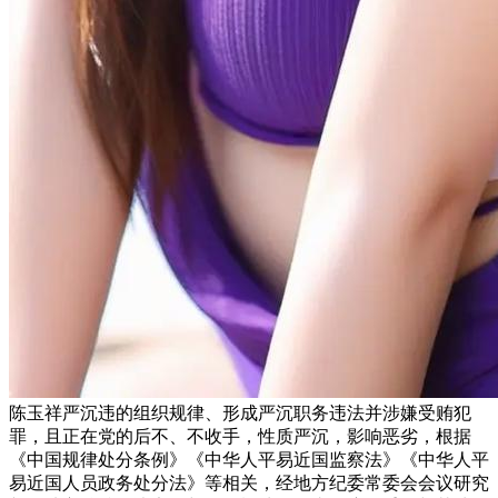
陈玉祥严沉违的组织规律、形成严沉职务违法并涉嫌受贿犯
罪，且正在党的后不、不收手，性质严沉，影响恶劣，根据
《中国规律处分条例》《中华人平易近国监察法》《中华人平
易近国人员政务处分法》等相关，经地方纪委常委会会议研究