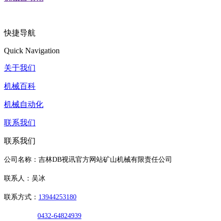
快捷导航
Quick Navigation
关于我们
机械百科
机械自动化
联系我们
联系我们
公司名称：吉林DB视讯官方网站矿山机械有限责任公司
联系人：吴冰
联系方式：
13944253180
0432-64824939