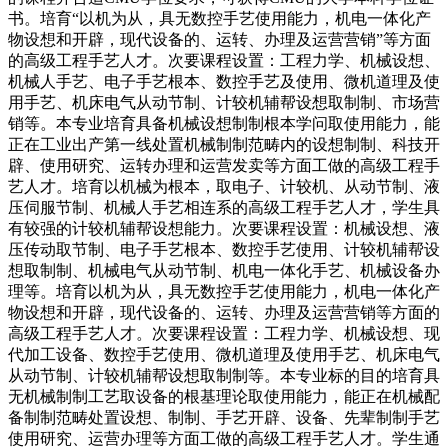
书。培育“以机为从，具无数控手艺使用能力，机电一体化产
物设想和开辟，现代设备的、运转、办理及运营营销”等方面
的高级工程手艺人才。次要课程设置：工程力学、机械设想、
机械人手艺、电子手艺根本、数控手艺及使用、微机道理及使
用手艺、机床电气从动节制、计较机辅帮设想取制制、市场营
销等。本专业培育具备机械设想制制根本学问取使用能力，能
正在工业出产第一线处置机械制制范畴内的设想制制、科技开
辟、使用研究、运转办理和运营发卖等方面工做的高级工程手
艺人才。培育以机械为根本，取电子、计较机、从动节制、液
压伺服节制、机械人手艺相连系的高级工程手艺人才，学生具
有较强的计较机辅帮设想能力。次要课程设置：机械设想、液
压传动取节制、电子手艺根本、数控手艺使用、计较机辅帮设
想取制制、机械电气从动节制、机电一体化手艺、机械设备办
理等。培育以机为从，具无数控手艺使用能力，机电一体化产
物设想和开辟，现代设备的、运转、办理及运营营销等方面的
高级工程手艺人才。次要课程设置：工程力学、机械设想、现
代加工设备、数控手艺使用、微机道理及使用手艺、机床电气
从动节制、计较机辅帮设想取制制等。本专业标的目的培育具
无机械制制工艺取设备的根基理论取使用能力，能正在机械配
备制制范畴处置设想、制制、手艺开辟、设备、先辈制制手艺
使用研究、运营办理等方面工做的高级工程手艺人才。学生通