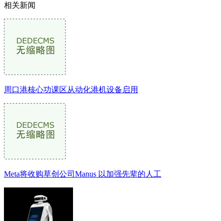
相关新闻
周口港核心功课区从动化港机设备启用
Meta将收购草创公司Manus 以加强先辈的人工