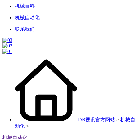
机械百科
机械自动化
联系我们
DB视讯官方网站
>
机械自
动化
>
机械自动化