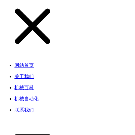
网站首页
关于我们
机械百科
机械自动化
联系我们