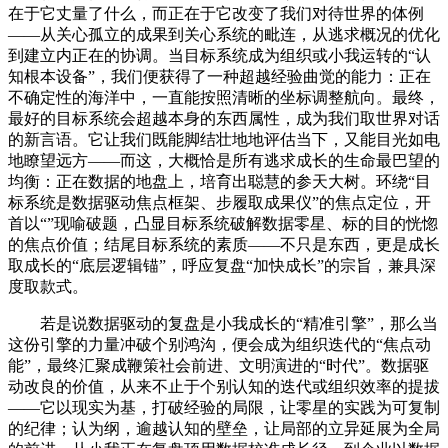
在于它丈量了什么，而正在于它改变了我们对待世界的体例
——从关心孤立的成果到关心系统的毗连，从逃求概况的优化
到建立内正在的协调。当目标系统成为组织或小我运转的“认
知根本设备”，我们便获得了一种超越经验曲觉的能力：正在
不确定性的海洋中，一直能按照清晰的坐标调整航向。最终，
最好的目标系统会超越本身的东西属性，成为我们取世界对话
的新言语。它让我们既能脚结壮地地评估当下，又能目光如电
地瞭望远方——而这，大概恰是所有逃求成长的生命最巴望的
均衡：正在数据的地盘上，培育出聪慧的参天大树。环绕“目
标系统是数据驱动焦点框架、步履取成果仪”的焦点定位，开
首以“”现喻破题，凸显目标系统破解数据零星、标的目的恍惚
的焦点价值；结尾目标系统的素质——不只是东西，更是成长
取成长的“底层逻辑锚”，呼应复盘“加快成长”的宗旨，兼具深
度取款式。
若是说数据驱动的复盘是小我成长的“精准引擎”，那么当
这份引擎的力量冲破个别鸿沟，便会成为组织迭代的“焦点动
能”，最终汇聚成鞭策社会前进、文明演进的“时代”。数据驱
动改良的价值，从来不止于个别认知的迭代或组织效率的提拔
——它以现实为基，打破经验的局限，让零星的实践为可复制
的纪律；认为纲，逾越认知的壁垒，让局部的立异延展为全局