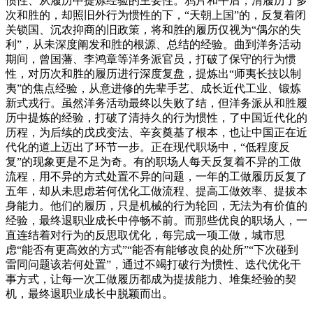
惯性、从履历中提炼经验的主要性。鸦片和平后，清履历了多
次和胜的，却照旧外行为惯性的下，“天朝上国”的，反复着闭
关锁国、沉农抑商的旧政策，将和胜的履历仅视为“偶尔的失
利”，从未深度阐发和胜的根源、总结的经验。曲到洋务活动
期间，曾国藩、李鸿章等洋务派官员，打破了保守的行为惯
性，对历次和胜的履历进行深度复盘，提炼出“师夷长技以制
夷”的焦点经验，从意进修的先辈手艺、成长近代工业、锻炼
新式戎行。虽然洋务活动最终以失败了结，但洋务派从和胜履
历中提炼的经验，打破了清持久的行为惯性，了中国近代化的
历程，为后续的戊戌变法、辛亥奠基了根本，也让中国正在近
代化的道上迈出了环节一步。正在现代职场中，“低程度反
复”的现象更是不足为奇。有的职场人每天反复着不异的工做
流程，用不异的方式处置不异的问题，一年的工做履历反复了
五年，却从未思虑若何优化工做流程、提高工做效率、提拔本
身能力。他们的履历，只是机械的行为轮回，无法为有价值的
经验，最终退职业成长中停畅不前。而那些优良的职场人，一
直连结着对行为的反思取优化，每完成一项工做，城市思
虑“能否有更高效的方式”“能否有能够改良的处所”“下次碰到
雷同问题该若何处置”，通过不竭打破行为惯性、迭代优化干
事方式，让每一次工做履历都成为提拔能力、堆集经验的契
机，最终退职业成长中脱颖而出。