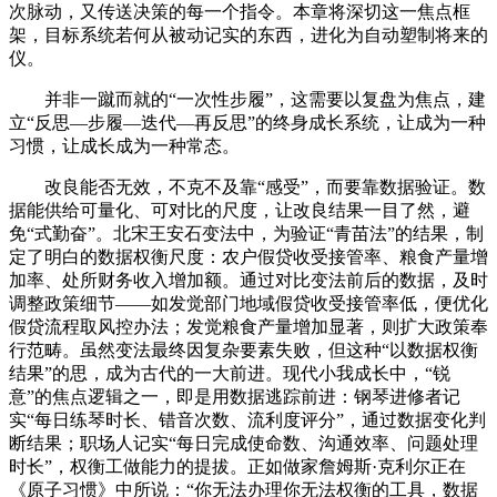
次脉动，又传送决策的每一个指令。本章将深切这一焦点框
架，目标系统若何从被动记实的东西，进化为自动塑制将来的
仪。
并非一蹴而就的“一次性步履”，这需要以复盘为焦点，建
立“反思—步履—迭代—再反思”的终身成长系统，让成为一种
习惯，让成长成为一种常态。
改良能否无效，不克不及靠“感受”，而要靠数据验证。数
据能供给可量化、可对比的尺度，让改良结果一目了然，避
免“式勤奋”。北宋王安石变法中，为验证“青苗法”的结果，制
定了明白的数据权衡尺度：农户假贷收受接管率、粮食产量增
加率、处所财务收入增加额。通过对比变法前后的数据，及时
调整政策细节——如发觉部门地域假贷收受接管率低，便优化
假贷流程取风控办法；发觉粮食产量增加显著，则扩大政策奉
行范畴。虽然变法最终因复杂要素失败，但这种“以数据权衡
结果”的思，成为古代的一大前进。现代小我成长中，“锐
意”的焦点逻辑之一，即是用数据逃踪前进：钢琴进修者记
实“每日练琴时长、错音次数、流利度评分”，通过数据变化判
断结果；职场人记实“每日完成使命数、沟通效率、问题处理
时长”，权衡工做能力的提拔。正如做家詹姆斯·克利尔正在
《原子习惯》中所说：“你无法办理你无法权衡的工具，数据