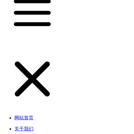
网站首页
关于我们