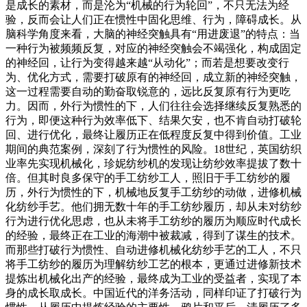
是成长的素材，而是沦为“机械的行为轮回”，不只无法为经
验，反而会让人们正在惯性中固化思维、行为，障碍成长。从
脑科学角度来看，大脑的神经突触具有“用进废退”的特点：当
一种行为被频频反复，对应的神经突触会不竭强化，构成固定
的神经回，让行为变得越来越“从动化”；而若是想要改变行
为、优化方式，需要打破原有的神经回，成立新的神经突触，
这一过程需要自动的勤奋取锐意的，远比反复原有行为更吃
力。因而，外行为惯性的下，人们往往会选择继续反复熟悉的
行为，即便这种行为效率低下、结果欠安，也不肯自动打破轮
回、进行优化，最终让履历正在低程度反复中得到价值。工业
期间的典范案例，深刻了行为惯性的风险。18世纪，英国纺织
业率先实现机械化，珍妮纺纱机的发现让纺纱效率提拔了数十
倍。但其时良多保守的手工纺纱工人，照旧于手工纺纱的履
历，外行为惯性的下，机械地反复手工纺纱的动做，进修机械
化纺纱手艺。他们拥无数十年的手工纺纱履历，却从未对纺纱
行为进行优化思虑，也从未将手工纺纱的履历为顺应时代成长
的经验，最终正在工业的海潮中被裁减，得到了谋生的技术。
而那些打破行为惯性、自动进修机械化纺纱手艺的工人，不只
将手工纺纱的履历为理解纺纱工艺的根本，更通过进修新技术
提炼出机械化出产的经验，最终成为工业的受益者，实现了本
身的成长取成长。中国近代的洋务活动，同样印证了打破行为