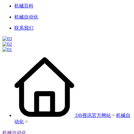
机械百科
机械自动化
联系我们
DB视讯官方网站
>
机械自
动化
>
机械自动化