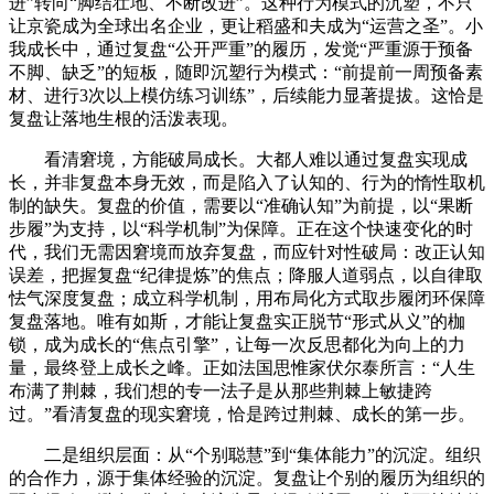
进”转向“脚结壮地、不断改进”。这种行为模式的沉塑，不只
让京瓷成为全球出名企业，更让稻盛和夫成为“运营之圣”。小
我成长中，通过复盘“公开严重”的履历，发觉“严重源于预备
不脚、缺乏”的短板，随即沉塑行为模式：“前提前一周预备素
材、进行3次以上模仿练习训练”，后续能力显著提拔。这恰是
复盘让落地生根的活泼表现。
看清窘境，方能破局成长。大都人难以通过复盘实现成
长，并非复盘本身无效，而是陷入了认知的、行为的惰性取机
制的缺失。复盘的价值，需要以“准确认知”为前提，以“果断
步履”为支持，以“科学机制”为保障。正在这个快速变化的时
代，我们无需因窘境而放弃复盘，而应针对性破局：改正认知
误差，把握复盘“纪律提炼”的焦点；降服人道弱点，以自律取
怯气深度复盘；成立科学机制，用布局化方式取步履闭环保障
复盘落地。唯有如斯，才能让复盘实正脱节“形式从义”的枷
锁，成为成长的“焦点引擎”，让每一次反思都化为向上的力
量，最终登上成长之峰。正如法国思惟家伏尔泰所言：“人生
布满了荆棘，我们想的专一法子是从那些荆棘上敏捷跨
过。”看清复盘的现实窘境，恰是跨过荆棘、成长的第一步。
二是组织层面：从“个别聪慧”到“集体能力”的沉淀。组织
的合作力，源于集体经验的沉淀。复盘让个别的履历为组织的