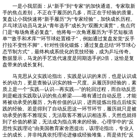
一是小我层面：从“新手”到“专家”的加快通道。专家取新
手的焦点差别，不正在于履历的几多，而正在于经验的质量。
复盘让小我快速将“新手履历”为“专家经验”，加快成长历程。
乒乓球活动员马龙从“青年选手”成长为“双圈大满贯”，焦点窍
门是“每场角逐必复盘”。他将每一次角逐履历为“手艺短板清
单”“敌手和术库”“环节球处置模子”，例如通过复盘发觉“反手
拧拉不变性不脚”，针对性强化锻炼；通过复盘总结“环节球心
态节制方式”，最终构成系统化的竞技经验，成为乒坛传奇。
数据显示，马龙的手艺迭代速度是同期选手的2倍，这恰是复
盘带来的成长复利。
马克思从义实践论指出，实践是认识的来历，也是认识成
长的动力，更是查验认识实的独一尺度。从履历到经验的，素
质上是一个“实践—认识—再实践—”的轮回过程，而自动反思
则是毗连实践取认识的焦点桥梁——唯有通过自动反思，才能
将被动承受的履历，为有价值的认识，进而提炼出指点后续实
践的经验。若是得到了自动反思这一环节环节，履历就只是被
动承受的客不雅现实，无法取客不雅认识相连系，天然也就得
到了价值的桥梁，无法成为指点将来的经验。心理学中的“反
思性实践理论”由美国教育家舍恩提出，该理论指出，专业人
士的成长，并非纯真依托理论进修或经验堆集，而是依托“反