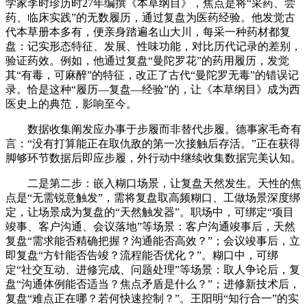
学家李时珍历时27年编撰《本草纲目》，焦点是将“采药、尝
药、临床实践”的无数履历，通过复盘为医药经验。他发觉古
代本草册本多有，便亲身踏遍名山大川，每采一种药材都复
盘：记实形态特征、发展、性味功能，对比历代记录的差别，
验证药效。例如，他通过复盘“曼陀罗花”的药用履历，发觉
其“有毒，可麻醉”的特征，改正了古代“曼陀罗无毒”的错误记
录。恰是这种“履历—复盘—经验”的，让《本草纲目》成为西
医史上的典范，影响至今。
数据收集阐发应办事于步履而非替代步履。德事家毛奇有
言：“没有打算能正在取仇敌的第一次接触后存活。”正在获得
脚够环节数据后即应步履，外行动中继续收集数据完美认知。
二是第二步：嵌入糊口场景，让复盘天然发生。天性的焦
点是“无需锐意触发”，需将复盘取高频糊口、工做场景深度绑
定，让场景成为复盘的“天然触发器”。职场中，可绑定“项目
竣事、客户沟通、会议落地”等场景：客户沟通竣事后，天然
复盘“需求能否精确把握？沟通能否高效？”；会议竣事后，立
即复盘“方针能否告竣？流程能否优化？”。糊口中，可绑
定“社交互动、进修完成、问题处理”等场景：取人争论后，复
盘“沟通体例能否适当？焦点矛盾是什么？”；进修新技术后，
复盘“难点正在哪？若何快速控制？”。王阳明“知行合一”的实