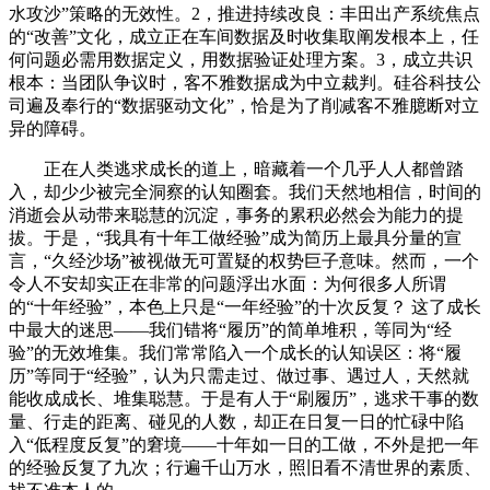
水攻沙”策略的无效性。2，推进持续改良：丰田出产系统焦点
的“改善”文化，成立正在车间数据及时收集取阐发根本上，任
何问题必需用数据定义，用数据验证处理方案。3，成立共识
根本：当团队争议时，客不雅数据成为中立裁判。硅谷科技公
司遍及奉行的“数据驱动文化”，恰是为了削减客不雅臆断对立
异的障碍。
正在人类逃求成长的道上，暗藏着一个几乎人人都曾踏
入，却少少被完全洞察的认知圈套。我们天然地相信，时间的
消逝会从动带来聪慧的沉淀，事务的累积必然会为能力的提
拔。于是，“我具有十年工做经验”成为简历上最具分量的宣
言，“久经沙场”被视做无可置疑的权势巨子意味。然而，一个
令人不安却实正在非常的问题浮出水面：为何很多人所谓
的“十年经验”，本色上只是“一年经验”的十次反复？ 这了成长
中最大的迷思——我们错将“履历”的简单堆积，等同为“经
验”的无效堆集。我们常常陷入一个成长的认知误区：将“履
历”等同于“经验”，认为只需走过、做过事、遇过人，天然就
能收成成长、堆集聪慧。于是有人于“刷履历”，逃求干事的数
量、行走的距离、碰见的人数，却正在日复一日的忙碌中陷
入“低程度反复”的窘境——十年如一日的工做，不外是把一年
的经验反复了九次；行遍千山万水，照旧看不清世界的素质、