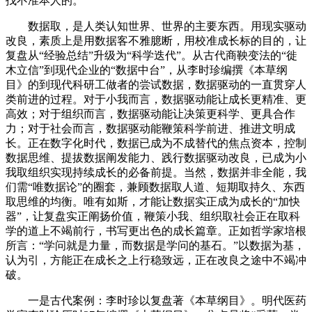
找不准本人的。
数据取，是人类认知世界、世界的主要东西。用现实驱动
改良，素质上是用数据客不雅臆断，用校准成长标的目的，让
复盘从“经验总结”升级为“科学迭代”。从古代商鞅变法的“徙
木立信”到现代企业的“数据中台”，从李时珍编撰《本草纲
目》的到现代科研工做者的尝试数据，数据驱动的一直贯穿人
类前进的过程。对于小我而言，数据驱动能让成长更精准、更
高效；对于组织而言，数据驱动能让决策更科学、更具合作
力；对于社会而言，数据驱动能鞭策科学前进、推进文明成
长。正在数字化时代，数据已成为不成替代的焦点资本，控制
数据思维、提拔数据阐发能力、践行数据驱动改良，已成为小
我取组织实现持续成长的必备前提。当然，数据并非全能，我
们需“唯数据论”的圈套，兼顾数据取人道、短期取持久、东西
取思维的均衡。唯有如斯，才能让数据实正成为成长的“加快
器”，让复盘实正阐扬价值，鞭策小我、组织取社会正在取科
学的道上不竭前行，书写更出色的成长篇章。正如哲学家培根
所言：“学问就是力量，而数据是学问的基石。”以数据为基，
认为引，方能正在成长之上行稳致远，正在改良之途中不竭冲
破。
一是古代案例：李时珍以复盘著《本草纲目》。明代医药