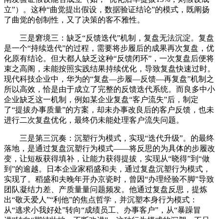
立”）。这种“曲觉提出假设，数据验证结论”的模式，既阐扬
了曲觉的创制性，又了决策的客不雅性。
三是窘境三：缺乏“反馈迭代”机制，复盘无法沉淀。复盘
是一个“持续迭代”的过程，需要将步履后的成果再次复盘，优
化原有结论。但大都人缺乏这种“反馈闭环”，一次复盘后便将
束之高阁，未能按照实践结果持续优化，导致复盘快速过时。
现代科技企业中，华为的“复盘—步履—反馈—再复盘”机制之
所以高效，恰是由于成立了完整的反馈迭代系统。而良多中小
企业缺乏这一机制，例如某企业复盘“客户流失”后，制定
了“提拔办事质量”的方案，却未办事改良后的客户反馈，也未
进行二次复盘优化，最终仍未能处理客户流失问题。
三是第三沉奏：沉塑行为模式，实现“迭代升级”。的最终
落地，是通过复盘沉塑行为模式——将反思的为具体的步履改
变，让短板获得填补，让能力获得提拔，实现从“晓得”到“做
到”的逾越。日本企业家稻盛和夫，通过复盘沉塑行为模式，
实现了。稻盛和夫晚年开办京瓷时，曾因“办理经验不脚”导致
团队凝结力差、产质量量问题频发。他通过复盘反思，提炼
出“敬天爱人”“利他”的焦点哲学，并沉塑本身行为模式：
从“逃求小我好处”转向“成绩员工、办事客户”，从“暴躁冒