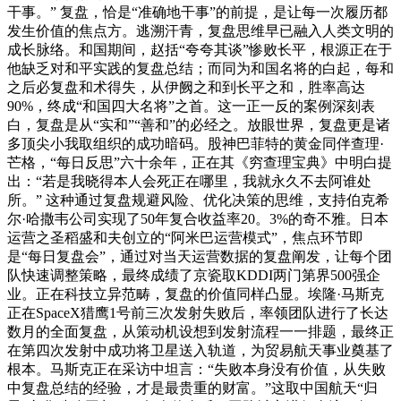
干事。” 复盘，恰是“准确地干事”的前提，是让每一次履历都
发生价值的焦点方。逃溯汗青，复盘思维早已融入人类文明的
成长脉络。和国期间，赵括“夸夸其谈”惨败长平，根源正在于
他缺乏对和平实践的复盘总结；而同为和国名将的白起，每和
之后必复盘和术得失，从伊阙之和到长平之和，胜率高达
90%，终成“和国四大名将”之首。这一正一反的案例深刻表
白，复盘是从“实和”“善和”的必经之。放眼世界，复盘更是诸
多顶尖小我取组织的成功暗码。股神巴菲特的黄金同伴查理·
芒格，“每日反思”六十余年，正在其《穷查理宝典》中明白提
出：“若是我晓得本人会死正在哪里，我就永久不去阿谁处
所。” 这种通过复盘规避风险、优化决策的思维，支持伯克希
尔·哈撒韦公司实现了50年复合收益率20。3%的奇不雅。日本
运营之圣稻盛和夫创立的“阿米巴运营模式”，焦点环节即
是“每日复盘会”，通过对当天运营数据的复盘阐发，让每个团
队快速调整策略，最终成绩了京瓷取KDDI两门第界500强企
业。正在科技立异范畴，复盘的价值同样凸显。埃隆·马斯克
正在SpaceX猎鹰1号前三次发射失败后，率领团队进行了长达
数月的全面复盘，从策动机设想到发射流程一一排题，最终正
在第四次发射中成功将卫星送入轨道，为贸易航天事业奠基了
根本。马斯克正在采访中坦言：“失败本身没有价值，从失败
中复盘总结的经验，才是最贵重的财富。”这取中国航天“归