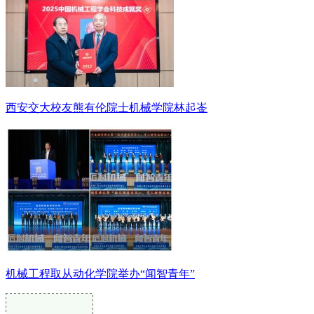
西安交大校友熊有伦院士机械学院林起崟
机械工程取从动化学院举办“闻智青年”