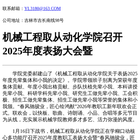
联系邮箱：
YL3180@163.COM
公司地址：吉林市吉长南线98号
机械工程取从动化学院召开
2025年度表扬大会暨
学院党委郝建山了《机械工程取从动化学院关于表扬2025
年度先辈集体和小我的决定》。学院带领班子别离为荣获年度
集体贡献、年度小我出格贡献、步队扶植先辈小我、本科讲授
先辈小我、科研学科先辈小我、研究生工做先辈小我、工会积
极、招生工做先辈集体、招生工做先辈小我等荣誉的集体和小
我颁。“春风驰骏业，匠心绘鸿猷”2026年教职工新年联欢会正
式。联欢会，以快板、歌曲、诗朗诵、小品、合唱等多元节目
为从线，充实展示机械学院教师多才多艺、活力弥漫的风度。
1月16日下战书，机械工程取从动化学院正在学糊口动核
心多功能厅召开2025年度教职工表扬大会暨“春风驰骏业，匠