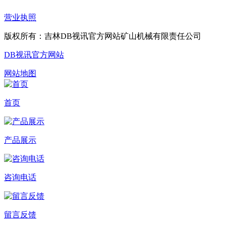
营业执照
版权所有：吉林DB视讯官方网站矿山机械有限责任公司
DB视讯官方网站
网站地图
首页
产品展示
咨询电话
留言反馈