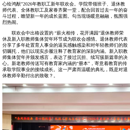
心绘鸿猷”2026年教职工新年联欢会。学院带领班子、退休教
师代表、全体教职工及家眷齐聚一堂，配合回首过去一年的奋
斗过程，瞻望新一年的成长蓝图。勾当现场暖意融融，氛围强
烈热闹。
联欢会中出格设置的 “薪火相传，花开满园”退休教师荣
休及新入职教师集体贺年环节成为联欢会感情。退休教师代表
分享了多年处置育人事业的逼实感触感染和对年轻教师们的殷
切嘱托，他们以现实步履注释了教育家的深刻内涵。新入职教
师集体贺年并颁发感言，表达了接过沉担、续写簇新篇章的决
心。新老教师传送写有教育家内涵的“册本”，寄意着教育的传
承取学院事业的接续成长。这一严肃而温暖的典礼，既是对退
休教师辛勤付出的致敬？。