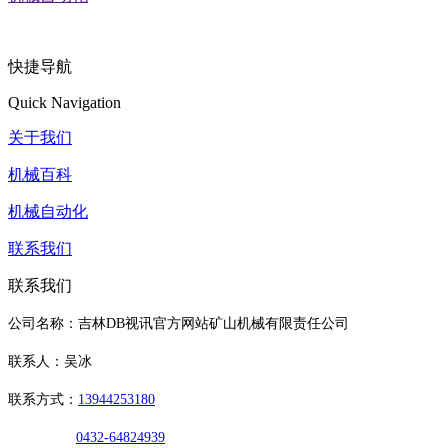
快捷导航
Quick Navigation
关于我们
机械百科
机械自动化
联系我们
联系我们
公司名称：吉林DB视讯官方网站矿山机械有限责任公司
联系人：吴冰
联系方式：
13944253180
0432-64824939