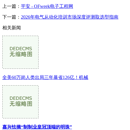
上一篇：
平安 - OFweek电子工程网
下一篇：
2026年电气从动化培训市场深度评测取选型指南
相关新闻
全美60万岗人类出局三年暴省126亿！机械
嘉兴怯摘“制制业皇冠顶端的明珠”