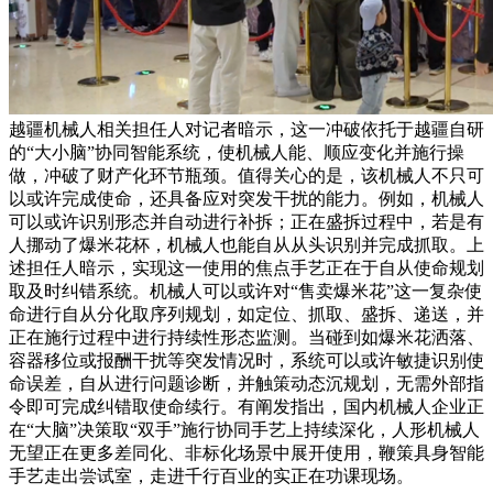
越疆机械人相关担任人对记者暗示，这一冲破依托于越疆自研
的“大小脑”协同智能系统，使机械人能、顺应变化并施行操
做，冲破了财产化环节瓶颈。值得关心的是，该机械人不只可
以或许完成使命，还具备应对突发干扰的能力。例如，机械人
可以或许识别形态并自动进行补拆；正在盛拆过程中，若是有
人挪动了爆米花杯，机械人也能自从从头识别并完成抓取。上
述担任人暗示，实现这一使用的焦点手艺正在于自从使命规划
取及时纠错系统。机械人可以或许对“售卖爆米花”这一复杂使
命进行自从分化取序列规划，如定位、抓取、盛拆、递送，并
正在施行过程中进行持续性形态监测。当碰到如爆米花洒落、
容器移位或报酬干扰等突发情况时，系统可以或许敏捷识别使
命误差，自从进行问题诊断，并触策动态沉规划，无需外部指
令即可完成纠错取使命续行。有阐发指出，国内机械人企业正
在“大脑”决策取“双手”施行协同手艺上持续深化，人形机械人
无望正在更多差同化、非标化场景中展开使用，鞭策具身智能
手艺走出尝试室，走进千行百业的实正在功课现场。