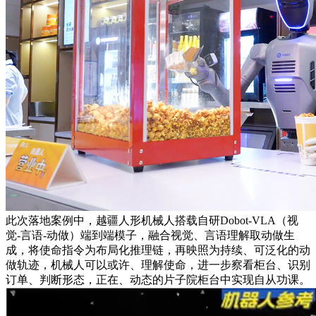
此次落地案例中，越疆人形机械人搭载自研Dobot-VLA（视
觉-言语-动做）端到端模子，融合视觉、言语理解取动做生
成，将使命指令为布局化推理链，再映照为持续、可泛化的动
做轨迹，机械人可以或许、理解使命，进一步察看柜台、识别
订单、判断形态，正在、动态的片子院柜台中实现自从功课。