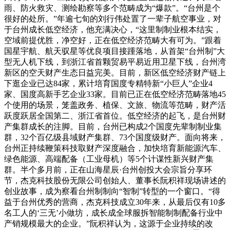
雨、防火救灾、测绘勘察等多个范畴成为“爆款”。“台州是个
很好的处所。”年逾七旬的刘行伟处置了一辈子航空事业，对
于台州成长低空经济，他充满决心，“这里制制业根本结实，
空域前提优胜，净空好，正在低空经济范畴大有可为。”跟着
国星宇航、航天驭星等优良项目接踵落地，从首架“台州制”大
型无人机下线，到浙江省首颗贸易平易近用卫星下线，台州湾
新区的空天财产生态日益完美。目前，新区低空经济财产链上
下逛企业已达84家，累计培育国度专精特新“小巨人”企业4
家、国度高新手艺企业33家。目前已正在低空经济范畴落地45
个使用的场景，笼盖政务、植保、文旅、物流等范畴，财产活
跃度跃居全国第二、浙江省首位。低空经济的起飞，是台州财
产集群成长的注脚。目前，台州已构成2个国度先辈制制业集
群，32个百亿级县域财产集群、73个国度级财产。面向将来，
台州正持续鞭策科技取财产深度融合，加快培育新能源汽车、
绿色能源、高端配备（工业母机）等5个计谋性新兴财产集
群。半个多月前，正在山海星辰·台州创投大会宗旨分享环
节，杰克科技股份无限公司创始人、董事长阮积祥现场讲述的
创业故事，成为察看台州制制向“智制”转型的一个窗口。“得
益于台州优秀的营商，杰克科技成立30年来，从最后仅有10多
名工人的‘三无’小做坊，成长成全球服拆智能制制配备行业中
产销规模最大的企业。”阮积祥认为，这源于企业持续的改