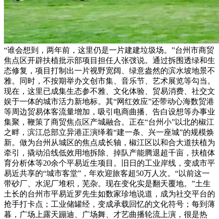
“谁会想到，两年前，这里仍是一片建建垃圾场。”台州市商贸
焦点区开辟扶植批示部项目担任人张弢说。通过拆围透绿和生
态修复，项目打制出一片视野宽阔、绿意盎然的滨水坡地景不
雅。同时，不按期举办文创市集、音乐节、艺术展览等勾当。
现在，这里已成集生态参不雅、文化体验、贸易消费、社交文
娱于一体的城市活力新地标。其“网红效应”还带动心海数贸港
等周边贸易体客流量增加，吸引电商曲播、告白设想等办事业
集聚，鞭策了商贸焦点区产城融合。正在“台州小”以北的椒江
之畔，滨江总部立异港正演绎着“建一条、兴一座城”的规模焕
新。做为台州从城区的焦点成长轴，椒江区以和合大道扶植为
牵引，撬动沿线低效用地拆除、掉队产能腾退超千亩，扶植体
育分析体等20余个平易近生项目。旧日的工业岸线，变成市平
易近共享的“城市客堂”，年欢迎旅客超50万人次。“以前这一
带砂厂、水泥厂堆积，芜杂。现在变化实是翻天覆地。”土生
土长的台州市平易近罗先生如数家珍地说道，成为社交平台的
抢手打卡点；工业储罐经，变成承载回忆的文化符号；每到薄
暮，广场上露天蹦迪、广场舞、才艺曲播轮流上演，很是热