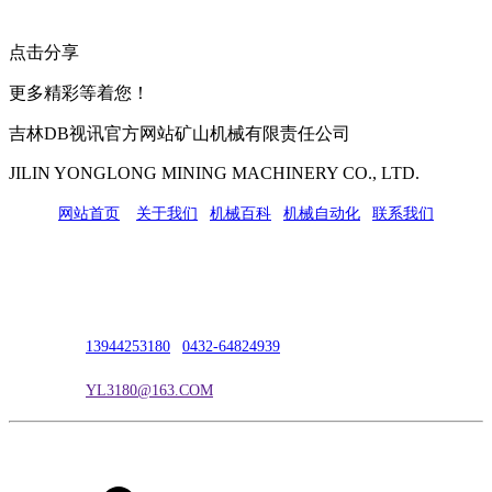
点击分享
更多精彩等着您！
吉林DB视讯官方网站矿山机械有限责任公司
JILIN YONGLONG MINING MACHINERY CO., LTD.
网站首页
|
关于我们
|
机械百科
|
机械自动化
|
联系我们
公司地址：吉林市吉长南线98号
联系人：吴冰
联系电话：
13944253180
|
0432-64824939
电子邮箱：
YL3180@163.COM