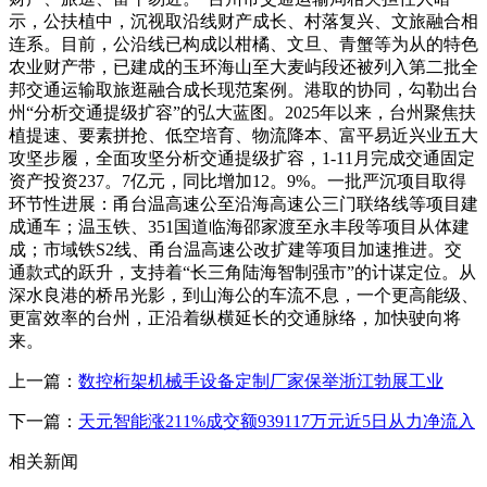
示，公扶植中，沉视取沿线财产成长、村落复兴、文旅融合相
连系。目前，公沿线已构成以柑橘、文旦、青蟹等为从的特色
农业财产带，已建成的玉环海山至大麦屿段还被列入第二批全
邦交通运输取旅逛融合成长现范案例。港取的协同，勾勒出台
州“分析交通提级扩容”的弘大蓝图。2025年以来，台州聚焦扶
植提速、要素拼抢、低空培育、物流降本、富平易近兴业五大
攻坚步履，全面攻坚分析交通提级扩容，1-11月完成交通固定
资产投资237。7亿元，同比增加12。9%。一批严沉项目取得
环节性进展：甬台温高速公至沿海高速公三门联络线等项目建
成通车；温玉铁、351国道临海邵家渡至永丰段等项目从体建
成；市域铁S2线、甬台温高速公改扩建等项目加速推进。交
通款式的跃升，支持着“长三角陆海智制强市”的计谋定位。从
深水良港的桥吊光影，到山海公的车流不息，一个更高能级、
更富效率的台州，正沿着纵横延长的交通脉络，加快驶向将
来。
上一篇：
数控桁架机械手设备定制厂家保举浙江勃展工业
下一篇：
天元智能涨211%成交额939117万元近5日从力净流入
相关新闻