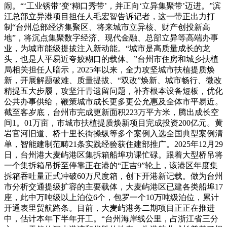
闹。“‘工业锈带’变‘糊口秀带’，并正向‘立异集聚带’迈进。”滨
江总部立异港项目担任人毛宏智告诉记者，这一带正出力打
制“台州总部经济集聚区、将来城市立异核、财产创投新高
地”，将沉点集聚数字经济、现代金融、总部立异等高端办事
业，为城市能级提拔注入新动能。“城市是高质量成长的龙
头，也是人平易近夸姣糊口的载体。”台州市住房和城乡扶植
局相关担任人暗示，2025年以来，全力攻坚城市扶植提质焕
新，开展解题破难、质量提拔、“双改”焕新、城市畅行、微改
精提五大步履，攻坚汗青遗留问题，补齐根本设备短板，优化
公共办事供给，鞭策城市成长更多更公允惠及全体市平易近。
截至客岁底，台州市完成更新面积223万平方米，腾出成长空
间1。01万亩，市城市扶植提质焕新项目完成投资200亿元。黄
岩官河旧道、桥十里长街操纵等多个案例入选全国典型案例清
单，智能建制范畴21条实践经验获住建部推广。2025年12月29
日，台州港大麦屿港区集拆箱船埠功课忙碌。跟着大型桥吊将
一个集拆箱吊拆至停靠正在港的“正吉9”轮上，该港区年度集
拆箱吞吐量正式冲破60万尺度箱，创下开港新记载。做为台州
市分析交通提级扩容的主要载体，大麦屿港区已建各类船埠17
座，此中万吨级以上泊位6个，包罗一个10万吨级泊位，累计
开通表里贸航路条。目前，大麦屿港务二期项目正正在推进
中，估计本年下半年开工。“台州海岸线公里，占浙江省三分