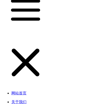
网站首页
关于我们