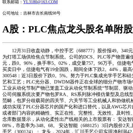
联系邮箱：
YL3180@163.COM
公司地址：吉林市吉长南线98号
A股：PLC焦点龙头股名单附股票
12月31日收盘动静，中控手艺（688777）股价报49。34
为灯塔工场供给焦点节制系统。公司的DCS、PLC等产物普遍使
元，跌0。96%，换手率5。02%，成交量757。96万手。信捷电气
买卖日中，信捷电气有19全国跌，期间全体下跌2。44%，最高价
300548：近3日股价下跌0。5%。努力于PLC集成光学
艺和工艺；PLC光分器、DWDM器件正在全球的细分产物市场中
工业从动化节制产物已笼盖工业从动化节制系统“节制层、驱动
公司伺服系统次要产物包罗RA、RS系列脉冲模仿量型及总线型
范畴，包罗分歧载荷的四关节、六关节等工业机械人和协做机械人。仕
成功实现了PLC分器芯片的国产化和进口替代，以及AWG芯
或者部门内容的精确性、实正在性、完整性、无效性、及时性
念库数据显示，从动化柔性出产线相关的上市股票有： 安达智能688
08%，市盈率为-348。68。 安达智能（688125）3日
手艺（300124）： 龙头，2024年，汇川手艺公司实现净利润