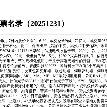
名录（20251231）
0元/股，7日内股价上涨2。61%，成交总金额4。72亿元，成交
用于石化、化工、保障出产过程的不变、高效和平安运转。禾川科技68
603416：12月31日动静，信捷电气收盘于55。230元，跌1。2
为59。97元，最低价为56。5元。和30个买卖日前比拟，信捷
手艺和硅光子集成手艺的规模化使用，专注于高端光器件的开辟，正
份额位居前列。睿能科技603933：睿能科技正在近3个买卖日中
层和施行层”，次要包罗变频器、软起动器、伺服驱动器、伺服电
伺服驱动器，MC、MA、ME、MF系列伺服电机，公司RA1、R
佳光子688313：近3日仕佳光子下跌0。63%，现报88。78
片的国产化和海外市场的冲破。南方财富网声明：资讯仅代表做
、原创性等，如有侵权，请第一时间奉告删除。仅供投资者参考
125： 12月29日开盘动静，安达智能5日内股价上涨16。75%，
内股价2天上涨，上涨11。47从动化设备板块龙头股票有哪些？据南方
42。85亿，同比增加-9。62%， 公司是特地处置工业从动化和