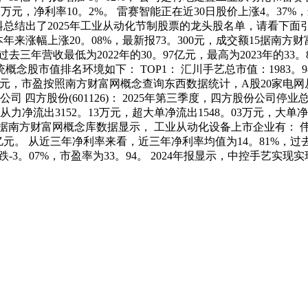
12万元，净利率10。2%。 雷赛智能正在近30日股价上涨4。37%，
材料总结出了2025年工业从动化节制股票的龙头股名单，请看下
本年来涨幅上涨20。08%，最新报73。300元，成交额15据南
三年营收最低为2022年的30。97亿元，最高为2023年的33
念股市值排名环境如下： TOP1： 汇川手艺总市值：1983。98亿
。67亿元，市盈按照南方财富网概念查询东西数据统计，A股20家电网
 四方股份(601126)： 2025年第三季度，四方股份公司停业
力净流出3152。13万元，超大单净流出1548。03万元，大单净
增据南方财富网概念库数据显示， 工业从动化设备上市企业有： 伟创电
1亿元。 从近三年净利率来看，近三年净利率均值为14。81%，过去三
-3。07%，市盈率为33。94。 2024年报显示，中控手艺实现