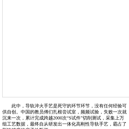
此中，导轨淬火手艺是死守的环节环节，没有任何经验可
供自创。中国的教员傅们扎根尝试室，频频试验，失败一次就
沉来一次，累计完成跨越2000次“S试件”切削测试，采集上万
组工艺数据，最终自从研发出一体化高刚性导轨手艺，霸占了