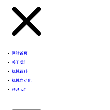
网站首页
关于我们
机械百科
机械自动化
联系我们