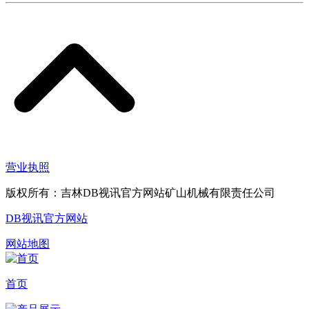
营业执照
版权所有：吉林DB视讯官方网站矿山机械有限责任公司
DB视讯官方网站
网站地图
首页