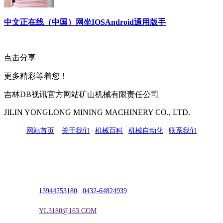
中文正在线（中国）网坐IOSAndroid通用版手
点击分享
更多精彩等着您！
吉林DB视讯官方网站矿山机械有限责任公司
JILIN YONGLONG MINING MACHINERY CO., LTD.
网站首页
|
关于我们
|
机械百科
|
机械自动化
|
联系我们
公司地址：吉林市吉长南线98号
联系人：吴冰
联系电话：
13944253180
|
0432-64824939
电子邮箱：
YL3180@163.COM