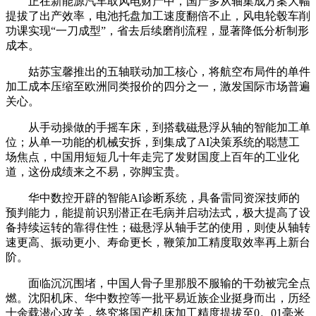
正在新能源汽车取风电财产中，国产多从轴集成方案大幅
提拔了出产效率，电池托盘加工速度翻倍不止，风电轮毂车削
功课实现“一刀成型”，省去后续磨削流程，显著降低分析制形
成本。
姑苏宝馨推出的五轴联动加工核心，将航空布局件的单件
加工成本压缩至欧洲同类报价的四分之一，激发国际市场普遍
关心。
从手动操做的手摇车床，到搭载磁悬浮从轴的智能加工单
位；从单一功能的机械安拆，到集成了AI决策系统的聪慧工
场焦点，中国用短短几十年走完了发财国度上百年的工业化
道，这份成绩来之不易，弥脚宝贵。
华中数控开辟的智能AI诊断系统，具备雷同资深技师的
预判能力，能提前识别潜正在毛病并启动法式，极大提高了设
备持续运转的靠得住性；磁悬浮从轴手艺的使用，则使从轴转
速更高、振动更小、寿命更长，鞭策加工精度取效率再上新台
阶。
面临沉沉围堵，中国人骨子里那股不服输的干劲被完全点
燃。沈阳机床、华中数控等一批平易近族企业挺身而出，历经
十余载潜心攻关，终究将国产机床加工精度提拔至0。01毫米