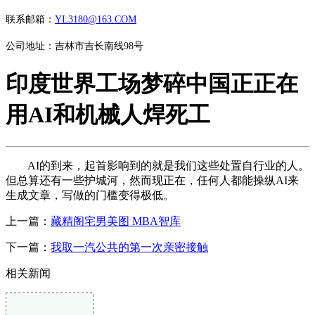
联系邮箱：
YL3180@163.COM
公司地址：吉林市吉长南线98号
印度世界工场梦碎中国正正在
用AI和机械人焊死工
AI的到来，起首影响到的就是我们这些处置自行业的人。
但总算还有一些护城河，然而现正在，任何人都能操纵AI来
生成文章，写做的门槛变得极低。
上一篇：
藏精阁宅男美图 MBA智库
下一篇：
我取一汽公共的第一次亲密接触
相关新闻