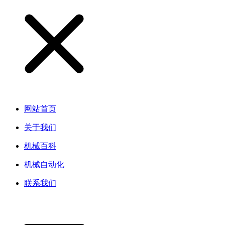
网站首页
关于我们
机械百科
机械自动化
联系我们