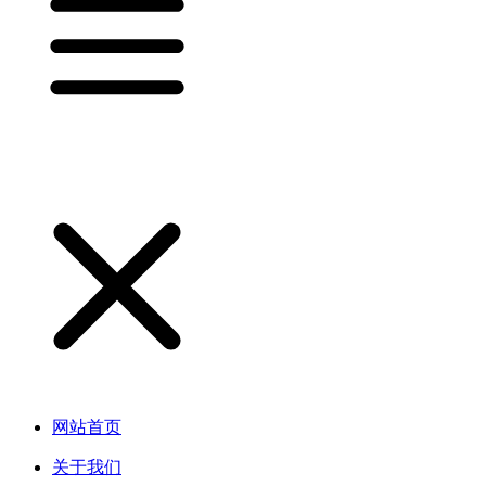
网站首页
关于我们