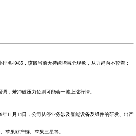
排名49/85，该股当前无持续增减仓现象，从力趋向不较着；
处回调，若冲破压力位则可能会一波上涨行情。
19年11月14日，公司从停业务涉及智能设备及组件的研发、出产
念、苹果财产链、苹果三星等。