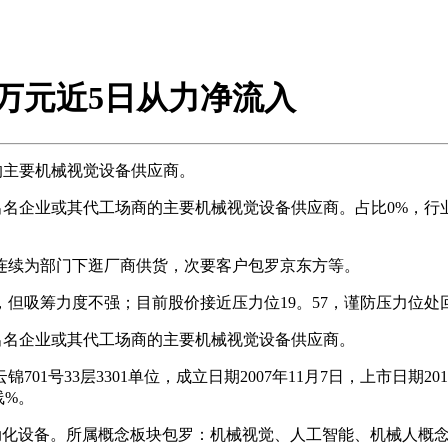
49万元近5日从力净流入
的主要机械视觉设备供应商。
名企业或其代工场商的主要机械视觉设备供应商。占比0%，行业
行业并连续为部门下逛厂商供货，次要客户包罗京东方等。
但吸筹力度不强；目前股价接近压力位19。57，谨防压力位
出名企业或其代工场商的主要机械视觉设备供应商。
号33层3301单位，成立日期2007年11月7日，上市日期20
线%。
化设备。所属概念板块包罗：机械视觉、人工智能、机械人概