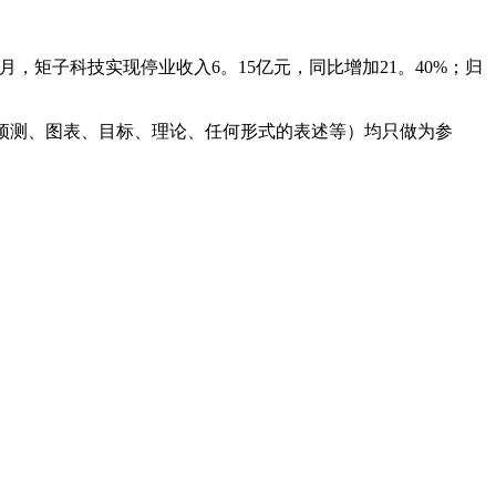
-9月，矩子科技实现停业收入6。15亿元，同比增加21。40%；归
预测、图表、目标、理论、任何形式的表述等）均只做为参