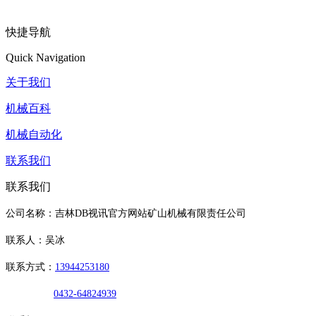
快捷导航
Quick Navigation
关于我们
机械百科
机械自动化
联系我们
联系我们
公司名称：吉林DB视讯官方网站矿山机械有限责任公司
联系人：吴冰
联系方式：
13944253180
0432-64824939