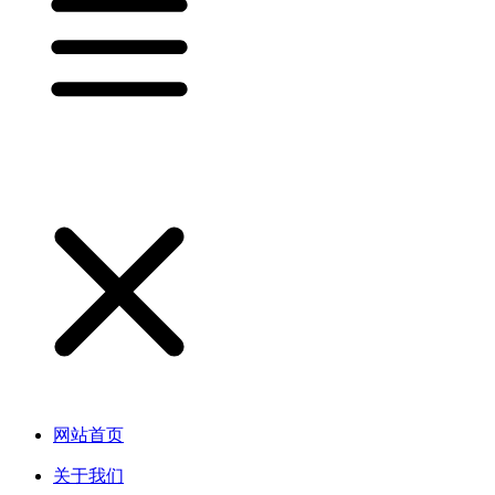
网站首页
关于我们