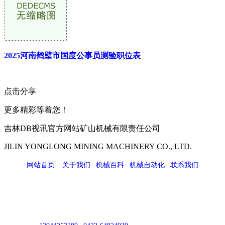
2025河南鹤壁市国度公事员测验职位表
点击分享
更多精彩等着您！
吉林DB视讯官方网站矿山机械有限责任公司
JILIN YONGLONG MINING MACHINERY CO., LTD.
网站首页
|
关于我们
|
机械百科
|
机械自动化
|
联系我们
公司地址：吉林市吉长南线98号
联系人：吴冰