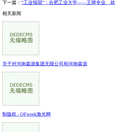
下一篇：
“工业报国”：合肥工业大学——王牌专业、就
相关新闻
关于对河南森源集团无限公司和河南森源
制版机 - OFweek激光网