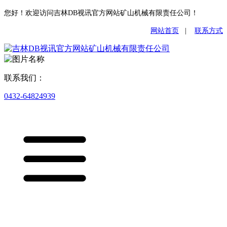
您好！欢迎访问吉林DB视讯官方网站矿山机械有限责任公司！
网站首页
|
联系方式
联系我们：
0432-64824939