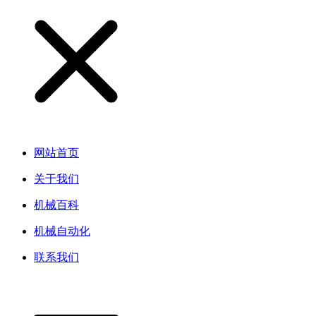
网站首页
关于我们
机械百科
机械自动化
联系我们