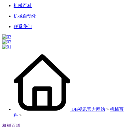
机械百科
机械自动化
联系我们
DB视讯官方网站
>
机械百
科
>
机械百科