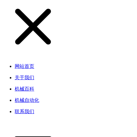
网站首页
关于我们
机械百科
机械自动化
联系我们