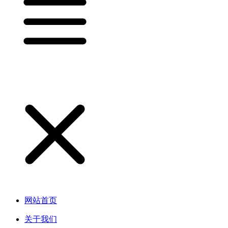
网站首页
关于我们