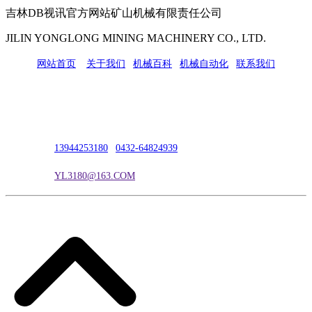
吉林DB视讯官方网站矿山机械有限责任公司
JILIN YONGLONG MINING MACHINERY CO., LTD.
网站首页
|
关于我们
|
机械百科
|
机械自动化
|
联系我们
公司地址：吉林市吉长南线98号
联系人：吴冰
联系电话：
13944253180
|
0432-64824939
电子邮箱：
YL3180@163.COM