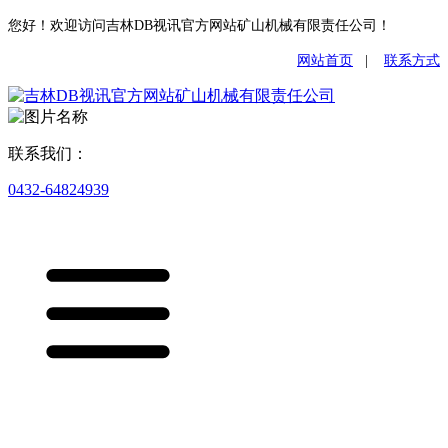
您好！欢迎访问吉林DB视讯官方网站矿山机械有限责任公司！
网站首页
|
联系方式
联系我们：
0432-64824939