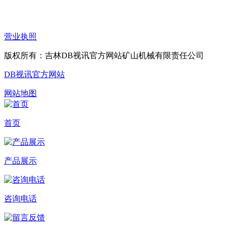
营业执照
版权所有：吉林DB视讯官方网站矿山机械有限责任公司
DB视讯官方网站
网站地图
首页
产品展示
咨询电话