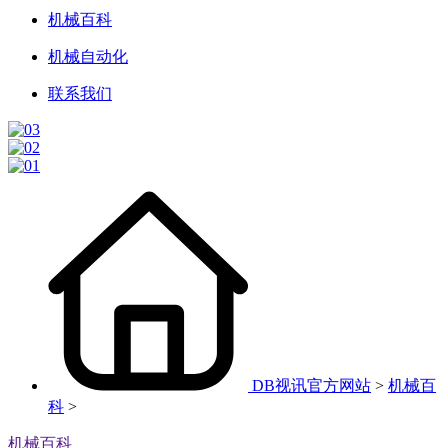
机械百科
机械自动化
联系我们
DB视讯官方网站
>
机械百
科
>
机械百科