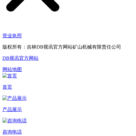
营业执照
版权所有：吉林DB视讯官方网站矿山机械有限责任公司
DB视讯官方网站
网站地图
首页
产品展示
咨询电话