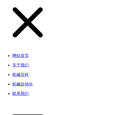
网站首页
关于我们
机械百科
机械自动化
联系我们